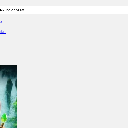
ar
r
lar