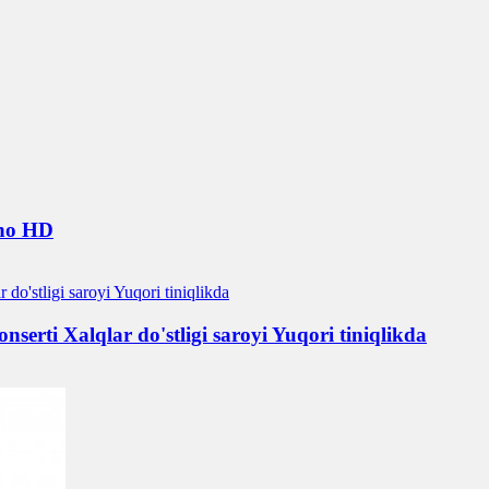
ino HD
serti Xalqlar do'stligi saroyi Yuqori tiniqlikda