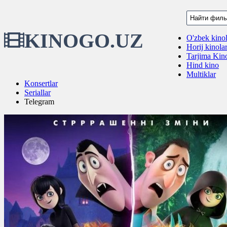
KINOGO.UZ
O'zbek kinol
Horij kinola
Tarjima Kino
Hind kino
Multiklar
Konsertlar
Seriallar
Telegram