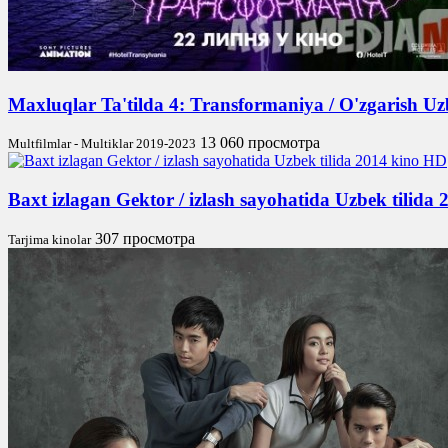
Maxluqlar Ta'tilda 4: Transformaniya / O'zgarish Uz
13 060 просмотра
Multfilmlar - Multiklar 2019-2023
Baxt izlagan Gektor / izlash sayohatida Uzbek tilida
307 просмотра
Tarjima kinolar