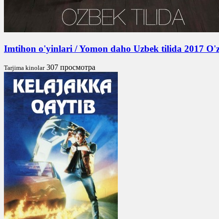
Imtihon o'yinlari / Yomon daho Uzbek tilida 2017 O
307 просмотра
Tarjima kinolar