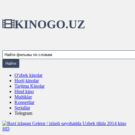
KINOGO.UZ
O'zbek kinolar
Horij kinolar
Tarjima Kinolar
Hind kino
Multiklar
Konsertlar
Seriallar
Telegram