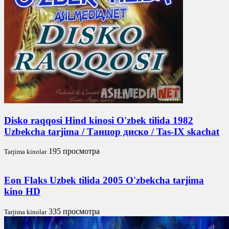
Disko raqqosi Hind kinosi O'zbek tilida 1982
Uzbekcha tarjima / Танцор диско / Tas-IX skachat
195 просмотра
Tarjima kinolar
Eon Flaks Uzbek tilida 2005 O'zbekcha tarjima
kino HD
335 просмотра
Tarjima kinolar