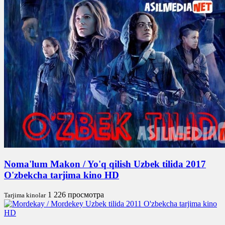
Noma'lum Makon / Yo'q qilish Uzbek tilida 2017
O'zbekcha tarjima kino HD
1 226 просмотра
Tarjima kinolar