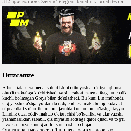
312 просмотров Скачать Telegram kanalimiz orqali tezda
yuklash
0
0
0
0
Описание
A'lochi talaba va medal sohibi Linni oltin yoshlar o'qigan qimmat
obro'li maktabga ko'chirishadi va shu zahoti matematikaga unchalik
kuchli bo'lmagan Greys bilan do'stlashadi. Bir kuni Lin imtihonda
eng yaxshi do'stiga yordam beradi, endi esa maktabning badavlat
o'quvchilari saf tortib, imtihon javoblari uchun pul to'lashga tayyor.
Linning otasi oddiy maktab o'qituvchisi bo'lganligi va ular yaxshi
yashamasliklari sababli, qiz miyasini sotishga qaror qiladi va to'g'ri
javoblarni uzatishning aqlli tizimini ishlab chiqadi.
Отличница и медалистка Линн переводится в дорогую