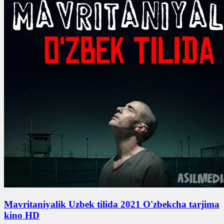
Mavritaniyalik Uzbek tilida 2021 O'zbekcha tarjima
kino HD