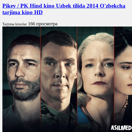
Pikey / PK Hind kino Uzbek tilida 2014 O'zbekcha
tarjima kino HD
166 просмотра
Tarjima kinolar