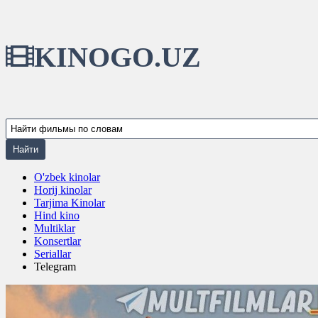
KINOGO.UZ
O'zbek kinolar
Horij kinolar
Tarjima Kinolar
Hind kino
Multiklar
Konsertlar
Seriallar
Telegram