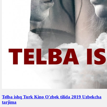
Telba ishq Turk Kino O'zbek tilida 2019 Uzbekcha
tarjima