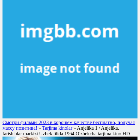
Смотри фильмы 2023 в хорошем качестве бесплатно, получая
массу позитива!
»
Tarjima kinolar
» Anjelika 1 / Anjelika,
farishtalar markizi Uzbek tilida 1964 O'zbekcha tarjima kino HD