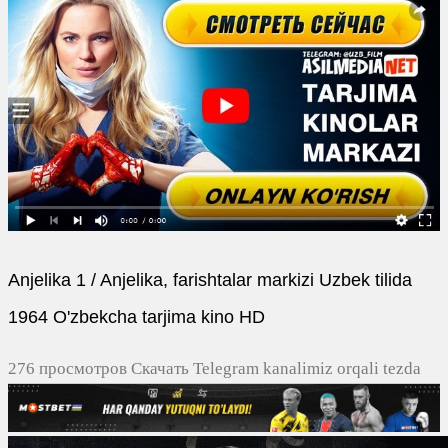
Anjelika 1 / Anjelika, farishtalar markizi Uzbek tilida
1964 O'zbekcha tarjima kino HD
276 просмотров Скачать Telegram kanalimiz orqali tezda
yuklash
0
0