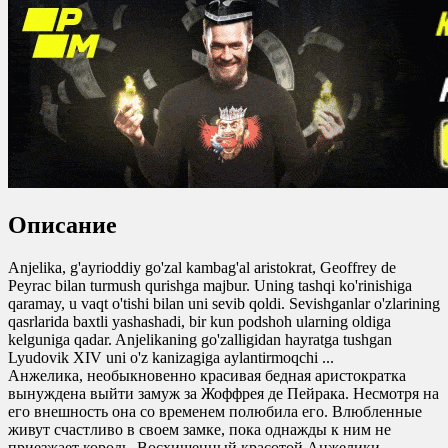
0
0
Описание
Anjelika, g'ayrioddiy go'zal kambag'al aristokrat, Geoffrey de
Peyrac bilan turmush qurishga majbur. Uning tashqi ko'rinishiga
qaramay, u vaqt o'tishi bilan uni sevib qoldi. Sevishganlar o'zlarining
qasrlarida baxtli yashashadi, bir kun podshoh ularning oldiga
kelguniga qadar. Anjelikaning go'zalligidan hayratga tushgan
Lyudovik XIV uni o'z kanizagiga aylantirmoqchi ...
Анжелика, необыкновенно красивая бедная аристократка
вынуждена выйти замуж за Жоффрея де Пейрака. Несмотря на
его внешность она со временем полюбила его. Влюбленные
живут счастливо в своем замке, пока однажды к ним не
приезжает король. Восхищенный красотой Анжелики