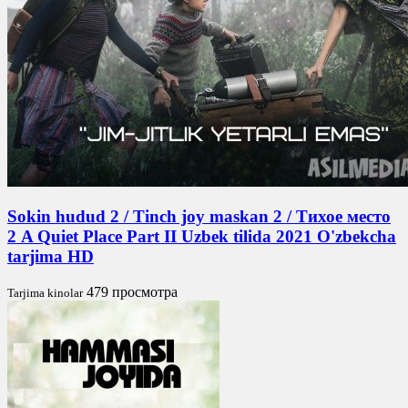
Sokin hudud 2 / Tinch joy maskan 2 / Тихое место
2 A Quiet Place Part II Uzbek tilida 2021 O'zbekcha
tarjima HD
479 просмотра
Tarjima kinolar