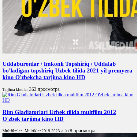
Uddaburonlar / Imkonli Topshiriq / Uddalab
bo'ladigan topshiriq Uzbek tilida 2021 yil premyera
kino O'zbekcha tarjima kino HD
363 просмотра
Tarjima kinolar
Rim Gladiatorlari Uzbek tilida multfilm 2012
O'zbek tarjima kino HD
2 578 просмотра
Multfilmlar - Multiklar 2019-2023