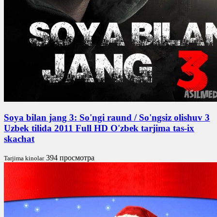
Soya bilan jang 3: So'ngi raund / So'ngsiz olishuv 3
Uzbek tilida 2011 Full HD O'zbek tarjima tas-ix
skachat
394 просмотра
Tarjima kinolar