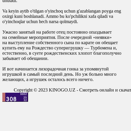
unutadi.
Va keyin aytib o'tilgan o'yinchoq uchun g'azablangan poyga eng
oxirgi kuni boshlanadi. Ammo bu ko'pchilikni xafa qiladi va
o'yinchoqlar uchun hech narsa qolmaydi.
Ужасно занятый на работе отец постоянно опаздывает
на семейные мероприятия. После очередной «неявки»
на выступление собственного сына по карате он обещает
купить ему на Рождество суперигрушку — Турбомена и,
естественно, в суете рождественских хлопот благополучно
забывает об обещании.
И вот начинается лихорадочная гонка за упомянутой
игрушкой в самый последний день. Но уж больно много
желающих, а игрушек осталось всего ничего.
Copyright © 2023 KINOGO.UZ - Смотреть онлайн и скач