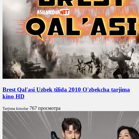
Brest Qal'asi Uzbek tilida 2010 O'zbekcha tarjima
kino HD
767 просмотра
Tarjima kinolar