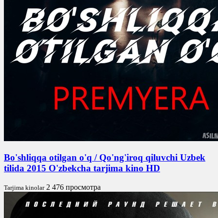
Bo'shliqqa otilgan o'q / Qo'ng'iroq qiluvchi Uzbek
tilida 2015 O'zbekcha tarjima kino HD
2 476 просмотра
Tarjima kinolar