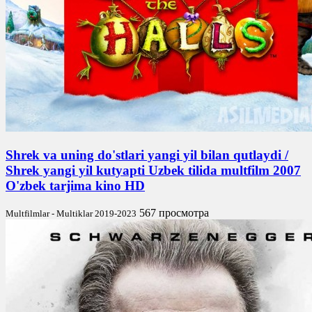
Shrek va uning do'stlari yangi yil bilan qutlaydi /
Shrek yangi yil kutyapti Uzbek tilida multfilm 2007
O'zbek tarjima kino HD
567 просмотра
Multfilmlar - Multiklar 2019-2023