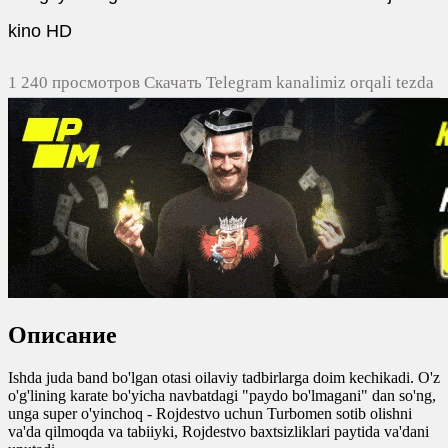
kino HD
1 240 просмотров Скачать Telegram kanalimiz orqali tezda
yuklash
0
0
0
0
Описание
Ishda juda band bo'lgan otasi oilaviy tadbirlarga doim kechikadi. O'z
o'g'lining karate bo'yicha navbatdagi "paydo bo'lmagani" dan so'ng,
unga super o'yinchoq - Rojdestvo uchun Turbomen sotib olishni
va'da qilmoqda va tabiiyki, Rojdestvo baxtsizliklari paytida va'dani