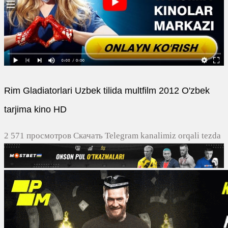
Rim Gladiatorlari Uzbek tilida multfilm 2012 O'zbek
tarjima kino HD
2 571 просмотров Скачать Telegram kanalimiz orqali tezda
yuklash
0
0
0
0