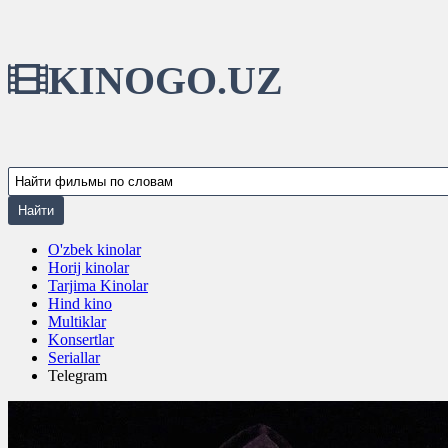
KINOGO.UZ
O'zbek kinolar
Horij kinolar
Tarjima Kinolar
Hind kino
Multiklar
Konsertlar
Seriallar
Telegram