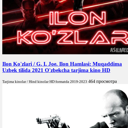
Ilon Ko'zlari / G. I. Joe. Ilon Hamlasi: Muqaddima
Uzbek tilida 2021 O'zbekcha tarjima kino HD
464 просмотра
Tarjima kinolar / Hind kinolar HD formatda 2019-2023