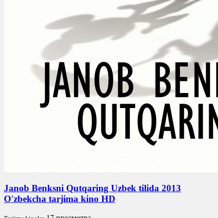
Janob Benksni Qutqaring Uzbek tilida 2013
O'zbekcha tarjima kino HD
17 просмотра