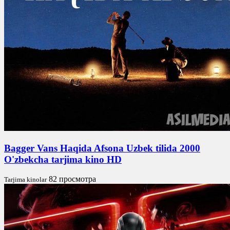
Bagger Vans Haqida Afsona Uzbek tilida 2000
O'zbekcha tarjima kino HD
82 просмотра
Tarjima kinolar