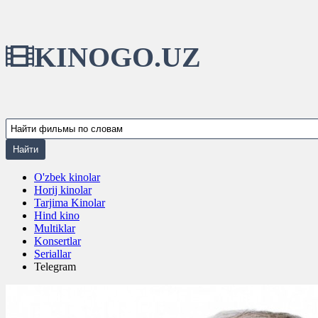
KINOGO.UZ
O'zbek kinolar
Horij kinolar
Tarjima Kinolar
Hind kino
Multiklar
Konsertlar
Seriallar
Telegram