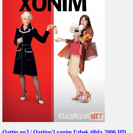
Qattiq qo'l / Qattiqo'l xonim Uzbek tilida 2006 HD