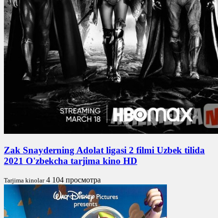
Zak Snayderning Adolat ligasi 2 filmi Uzbek tilida
2021 O'zbekcha tarjima kino HD
4 104 просмотра
Tarjima kinolar