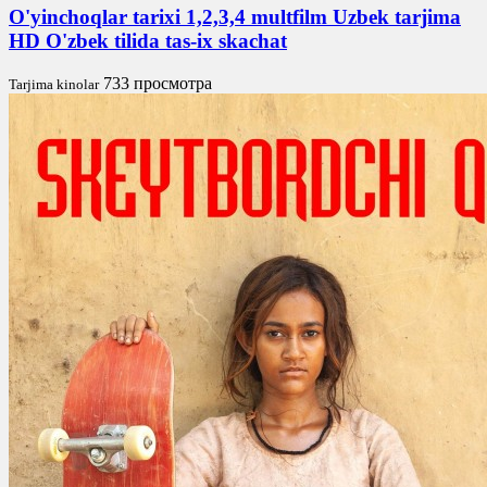
O'yinchoqlar tarixi 1,2,3,4 multfilm Uzbek tarjima
HD O'zbek tilida tas-ix skachat
733 просмотра
Tarjima kinolar