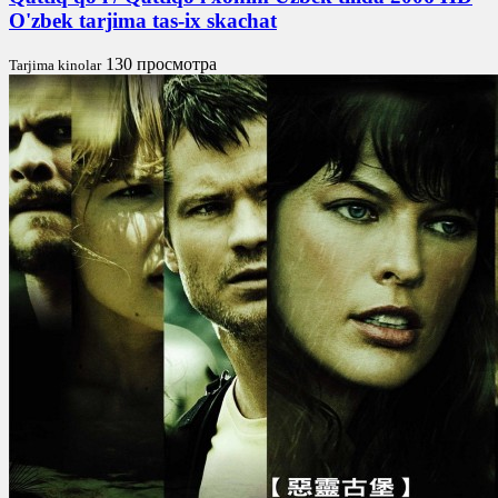
O'zbek tarjima tas-ix skachat
130 просмотра
Tarjima kinolar