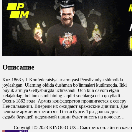
yuklash
0
0
0
0
Описание
Kuz 1863 yil. Konfederatsiyalar armiyasi Pensilvaniya shimolida
joylashgan. Ularning oldida dushman bo'linmalari kutilmoqda. Ikki
buyuk armiya Gettysburgda uchrashadi. Uch kun davom etgan
kelajakdagi bo'linmas millatning taqdiri sochlarga osib qo'yiladi…
Осень 1863 года. Армия конфедератов продвигается к северу
Пенсильвании. Впереди их ожидают вражеские дивизии. Две
великие армии встретятся в Геттисбурге. Три долгих дня
судьба будущей неделимой нации будет висеть на волоске…
Copyright © 2023 KINOGO.UZ - Смотреть онлайн и скач