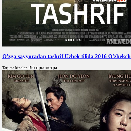
O'zga sayyoradan tashrif Uzbek tilida 2016 O'zbekc
195 просмотра
Tarjima kinolar