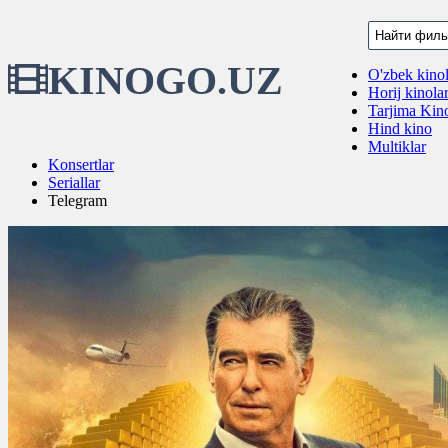
KINOGO.UZ
O'zbek kinol
Horij kinola
Tarjima Kino
Hind kino
Multiklar
Konsertlar
Seriallar
Telegram