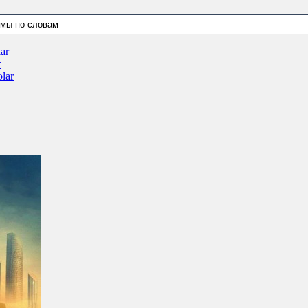
ar
r
lar