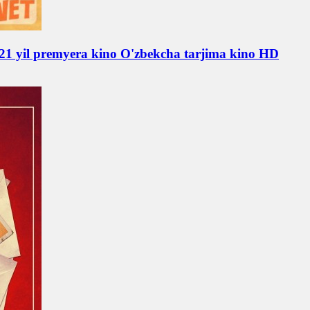
021 yil premyera kino O'zbekcha tarjima kino HD