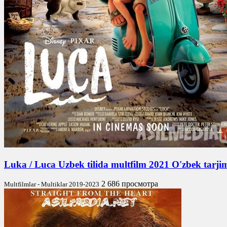
Luka / Luca Uzbek tilida multfilm 2021 O'zbek tarj
2 686 просмотра
Multfilmlar - Multiklar 2019-2023