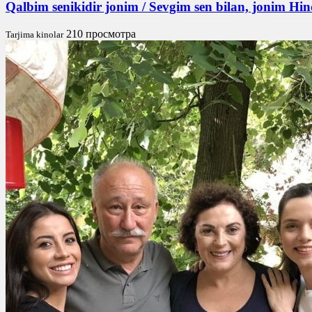
Qalbim senikidir jonim / Sevgim sen bilan, jonim Hi
210 просмотра
Tarjima kinolar