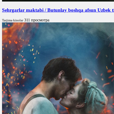
Sehrgarlar maktabi / Butunlay boshqa afsun Uzbek t
311 просмотра
Tarjima kinolar