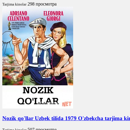
298 просмотра
Tarjima kinolar
Nozik qo'llar Uzbek tilida 1979 O'zbekcha tarjima k
507 просмотра
Tarjima kinolar