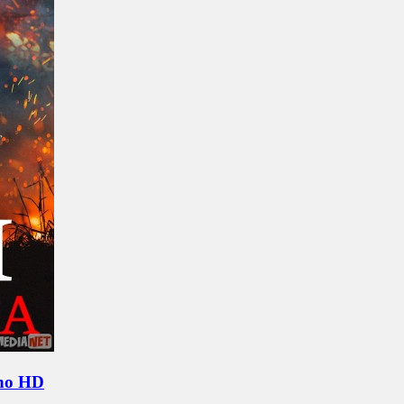
ino HD