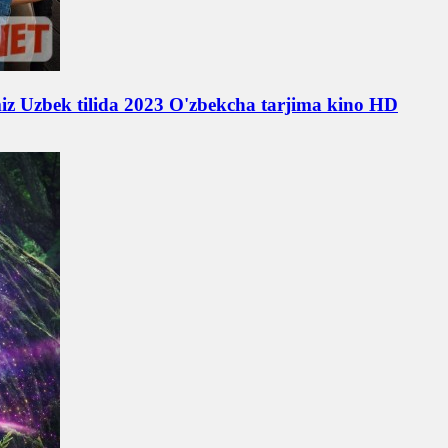
z Uzbek tilida 2023 O'zbekcha tarjima kino HD