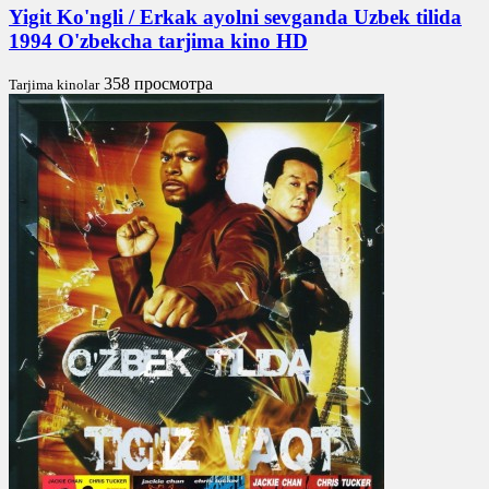
Yigit Ko'ngli / Erkak ayolni sevganda Uzbek tilida
1994 O'zbekcha tarjima kino HD
358 просмотра
Tarjima kinolar