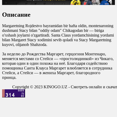
0
0
Описание
0
0
Margaretning Rojdestvo bayramidan bir hafta oldin, montenaroning
dushmani Stacy bilan "oddiy odam" Chikagodan bir — biriga
o'xshash joylarni o'zgartiradi. Santa Claus yordamchisining yordami
bilan Margaret Stacy xodimini sevib qoladi va Stacy Margaretning
kuyovi, olijanob Shahzoda.
За неделю до Рождества Маргарет, герцогиня Монтенаро,
меняется местами со Стейси — «простолюдинкой» из Чикаго,
которая один в один похожа на неё. Благодаря содействию
помощника Санта Клауса Маргарет влюбляется в сотрудника
Стейси, а Стейси — в жениха Маргарет, благородного
принца.
Copyright © 2023 KINOGO.UZ - Смотреть онлайн и скач