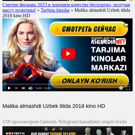
Смотри фильмы 2023 в хорошем качестве бесплатно, получая
массу позитива!
»
Tarjima kinolar
» Malika almashdi Uzbek tilida
2018 kino HD
Malika almashdi Uzbek tilida 2018 kino HD
159 просмотров Скачать Telegram kanalimiz orqali tezda
yuklash