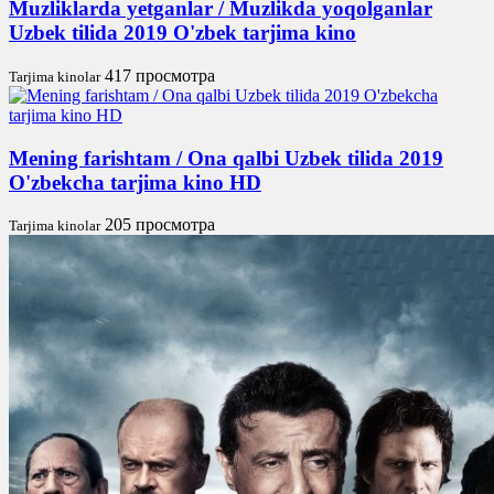
Muzliklarda yetganlar / Muzlikda yoqolganlar
Uzbek tilida 2019 O'zbek tarjima kino
417 просмотра
Tarjima kinolar
Mening farishtam / Ona qalbi Uzbek tilida 2019
O'zbekcha tarjima kino HD
205 просмотра
Tarjima kinolar