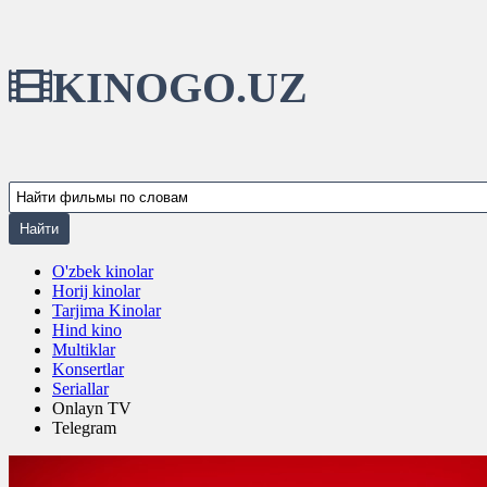
KINOGO.UZ
O'zbek kinolar
Horij kinolar
Tarjima Kinolar
Hind kino
Multiklar
Konsertlar
Seriallar
Onlayn TV
Telegram