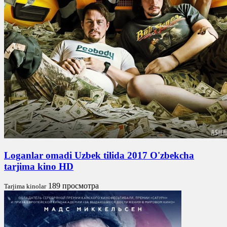
Loganlar omadi Uzbek tilida 2017 O'zbekcha
tarjima kino HD
189 просмотра
Tarjima kinolar