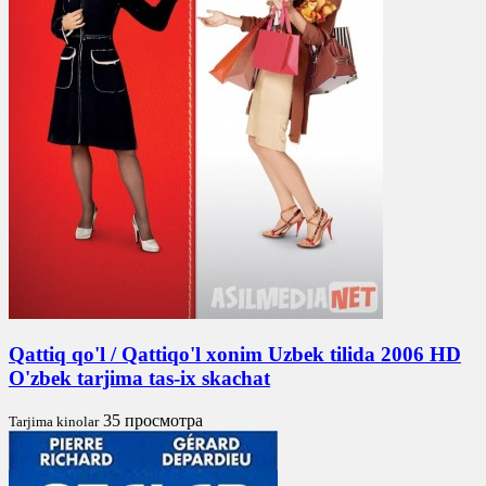
Qattiq qo'l / Qattiqo'l xonim Uzbek tilida 2006 HD
O'zbek tarjima tas-ix skachat
35 просмотра
Tarjima kinolar