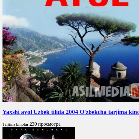
Yaxshi ayol Uzbek tilida 2004 O'zbekcha tarjima ki
230 просмотра
Tarjima kinolar