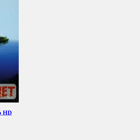
no HD