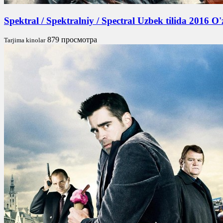
Spektral / Spektralniy / Spectral Uzbek tilida 2016 
879 просмотра
Tarjima kinolar