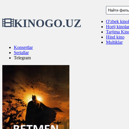
KINOGO.UZ
O'zbek kinol
Horij kinola
Tarjima Kino
Hind kino
Multiklar
Konsertlar
Seriallar
Telegram