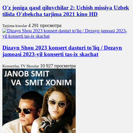
O'z joniga qasd qiluvchilar 2: Uchish missiya Uzbek
tilida O'zbekcha tarjima 2021 kino HD
4 291 просмотра
Tarjima kinolar
Dizayn Shou 2023 konsert dasturi to'liq / Dezayn
jamoasi 2023-yil konserti tas-ix skachat
10 927 просмотра
Konsertlar, TV Shoular