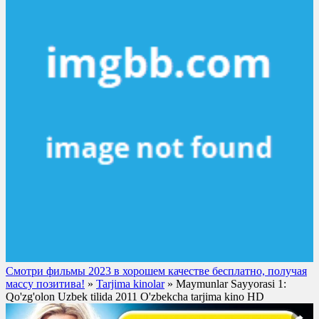
Смотри фильмы 2023 в хорошем качестве бесплатно, получая
массу позитива!
»
Tarjima kinolar
» Maymunlar Sayyorasi 1:
Qo'zg'olon Uzbek tilida 2011 O'zbekcha tarjima kino HD