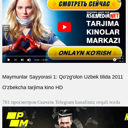
Maymunlar Sayyorasi 1: Qo'zg'olon Uzbek tilida 2011
O'zbekcha tarjima kino HD
781 просмотров Скачать Telegram kanalimiz orqali tezda
yuklash
0
0