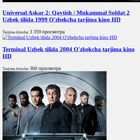
Universal Askar 2: Qaytish / Mukammal Soldat 2
Uzbek tilida 1999 O'zbekcha tarjima kino HD
3 359 просмотра
Tarjima kinolar
Terminal Uzbek tilida 2004 O'zbekcha tarjima kino
HD
360 просмотра
Tarjima kinolar