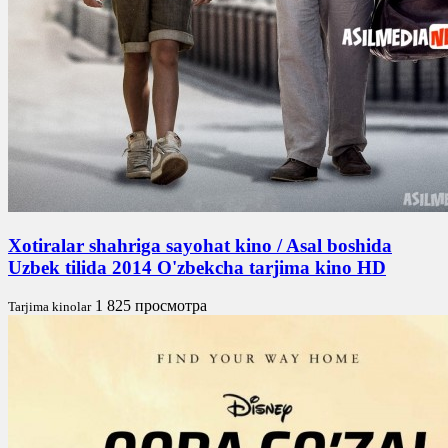
Xotiralar shahriga sayohat kino / Asal boshida
Uzbek tilida 2014 O'zbekcha tarjima kino HD
1 825 просмотра
Tarjima kinolar