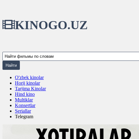
KINOGO.UZ
O'zbek kinolar
Horij kinolar
Tarjima Kinolar
Hind kino
Multiklar
Konsertlar
Seriallar
Telegram