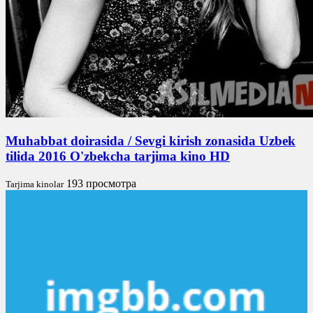
Muhabbat doirasida / Sevgi kirish zonasida Uzbek
tilida 2016 O'zbekcha tarjima kino HD
193 просмотра
Tarjima kinolar