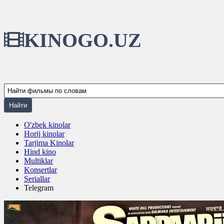
KINOGO.UZ
O'zbek kinolar
Horij kinolar
Tarjima Kinolar
Hind kino
Multiklar
Konsertlar
Seriallar
Telegram