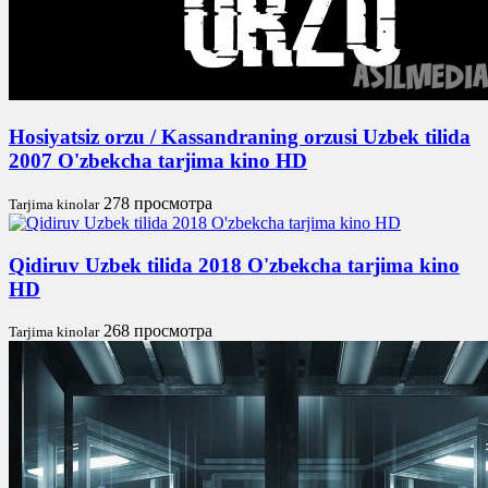
Hosiyatsiz orzu / Kassandraning orzusi Uzbek tilida
2007 O'zbekcha tarjima kino HD
278 просмотра
Tarjima kinolar
Qidiruv Uzbek tilida 2018 O'zbekcha tarjima kino
HD
268 просмотра
Tarjima kinolar