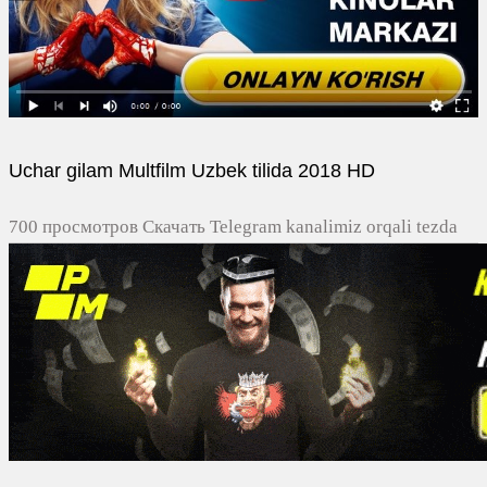
Uchar gilam Multfilm Uzbek tilida 2018 HD
700 просмотров Скачать Telegram kanalimiz orqali tezda
yuklash
0
0
0
0