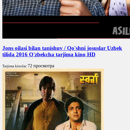
Jons oilasi bilan tanishuv / Qo'shni josuslar Uzbek
tilida 2016 O'zbekcha tarjima kino HD
72 просмотра
Tarjima kinolar