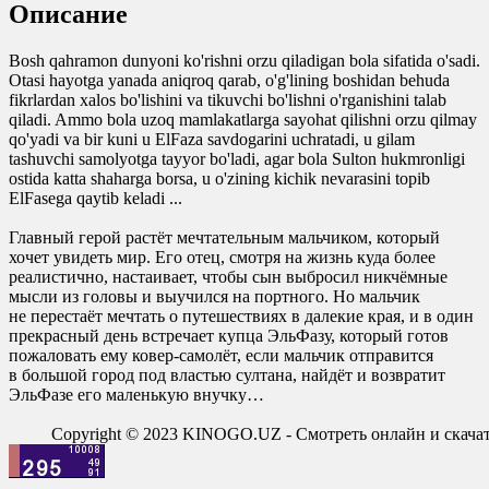
Описание
Bosh qahramon dunyoni ko'rishni orzu qiladigan bola sifatida o'sadi.
Otasi hayotga yanada aniqroq qarab, o'g'lining boshidan behuda
fikrlardan xalos bo'lishini va tikuvchi bo'lishni o'rganishini talab
qiladi. Ammo bola uzoq mamlakatlarga sayohat qilishni orzu qilmay
qo'yadi va bir kuni u ElFaza savdogarini uchratadi, u gilam
tashuvchi samolyotga tayyor bo'ladi, agar bola Sulton hukmronligi
ostida katta shaharga borsa, u o'zining kichik nevarasini topib
ElFasega qaytib keladi ...
Главный герой растёт мечтательным мальчиком, который
хочет увидеть мир. Его отец, смотря на жизнь куда более
реалистично, настаивает, чтобы сын выбросил никчёмные
мысли из головы и выучился на портного. Но мальчик
не перестаёт мечтать о путешествиях в далекие края, и в один
прекрасный день встречает купца ЭльФазу, который готов
пожаловать ему ковер-самолёт, если мальчик отправится
в большой город под властью султана, найдёт и возвратит
ЭльФазе его маленькую внучку…
Copyright © 2023 KINOGO.UZ - Смотреть онлайн и скач