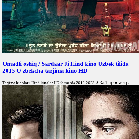
Omadli oshiq / Sardaar Ji Hind kino Uzbek tilida
2015 O'zbekcha tarjima kino HD
2 324 просмотра
Tarjima kinolar / Hind kinolar HD formatda 2019-2023