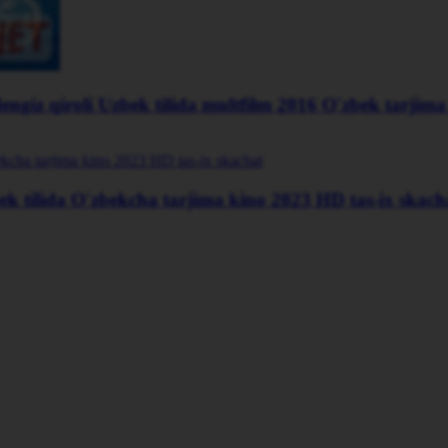
engiz qiroli Uzbek tilida multfilm 2016 O'zbek tarjim
bek tilida O'zbekcha tarjima kino 2023 HD tas-ix skach