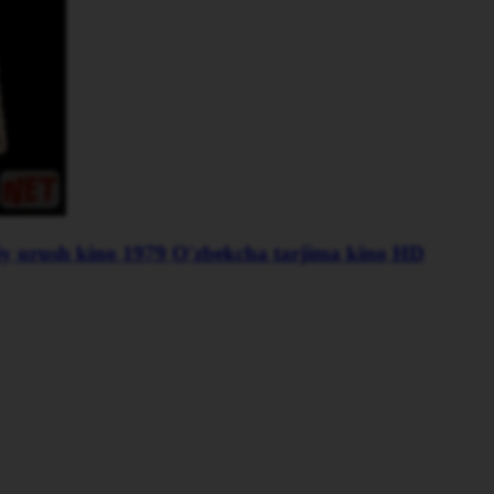
xiy urush kino 1979 O'zbekcha tarjima kino HD