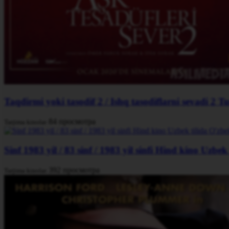
Taqdirmi yoki tasodif 2 / Ishq tasodiflarni sevadi 2 
84 просмотра
Tarjima kinolar
Sinf 1983 yil / 83 sinf / 1983 yil sinfi Hind kino Uzb
392 просмотра
Tarjima kinolar