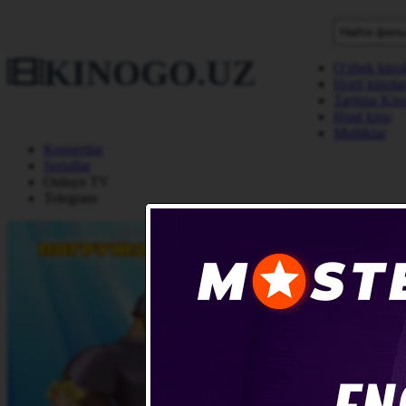
KINOGO.UZ
O'zbek kinol
Horij kinola
Tarjima Kino
Hind kino
Multiklar
Konsertlar
Seriallar
Onlayn TV
Telegram