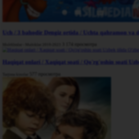
Uch / 3 bahodir Dengiz ortida / Uchta qahramon va d
3 174 просмотра
Multfilmlar - Multiklar 2019-2023
Haqiqat onlari / Xaqiqat soati / Qo'rg'oshin soati Uz
577 просмотра
Tarjima kinolar