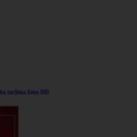
cha tarjima kino HD