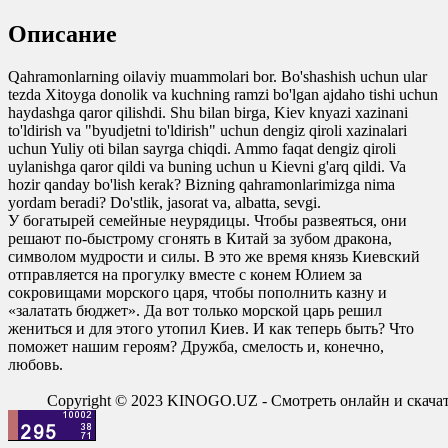
0
Описание
0
0
Qahramonlarning oilaviy muammolari bor. Bo'shashish uchun ular
tezda Xitoyga donolik va kuchning ramzi bo'lgan ajdaho tishi uchun
haydashga qaror qilishdi. Shu bilan birga, Kiev knyazi xazinani
to'ldirish va "byudjetni to'ldirish" uchun dengiz qiroli xazinalari
uchun Yuliy oti bilan sayrga chiqdi. Ammo faqat dengiz qiroli
uylanishga qaror qildi va buning uchun u Kievni g'arq qildi. Va
hozir qanday bo'lish kerak? Bizning qahramonlarimizga nima
yordam beradi? Do'stlik, jasorat va, albatta, sevgi.
У богатырей семейные неурядицы. Чтобы развеяться, они
решают по-быстрому сгонять в Китай за зубом дракона,
символом мудрости и силы. В это же время князь Киевский
отправляется на прогулку вместе с конем Юлием за
сокровищами морского царя, чтобы пополнить казну и
«залатать бюджет». Да вот только морской царь решил
жениться и для этого утопил Киев. И как теперь быть? Что
поможет нашим героям? Дружба, смелость и, конечно,
любовь.
Copyright © 2023 KINOGO.UZ - Смотреть онлайн и скач