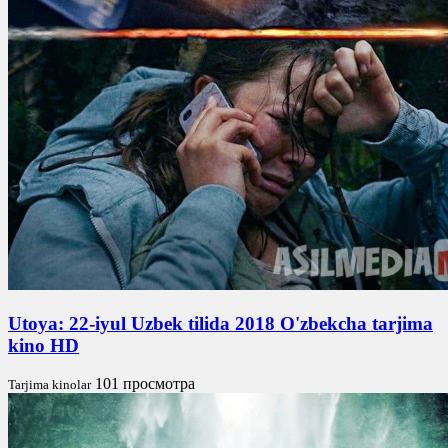
Utoya: 22-iyul Uzbek tilida 2018 O'zbekcha tarjima
kino HD
101 просмотра
Tarjima kinolar