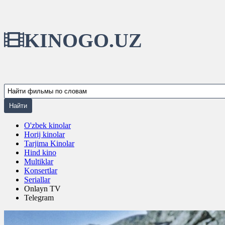
KINOGO.UZ
O'zbek kinolar
Horij kinolar
Tarjima Kinolar
Hind kino
Multiklar
Konsertlar
Seriallar
Onlayn TV
Telegram