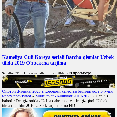
Kameliya Guli Koreya seriali Barcha qismlar Uzbek
tilida 2019 O'zbekcha tarjima
598 просмотра
Seriallar / Turk koreya seriallari uzbek tilida
Смотри фильмы 2023 в хорошем качестве бесплатно, получая
массу позитива!
»
Multfilmlar - Multiklar 2019-2023
» Uch / 3
bahodir Dengiz ortida / Uchta qahramon va dengiz qiroli Uzbek
tilida multfilm 2016 O'zbek tarjima kino HD