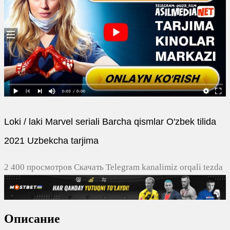
Loki / laki Marvel seriali Barcha qismlar O'zbek tilida
2021 Uzbekcha tarjima
2 400 просмотров Скачать Telegram kanalimiz orqali tezda
yuklash
0
0
Описание
0
0