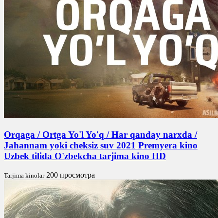
Orqaga / Ortga Yo'l Yo'q / Har qanday narxda /
Jahannam yoki cheksiz suv 2021 Premyera kino
Uzbek tilida O'zbekcha tarjima kino HD
200 просмотра
Tarjima kinolar