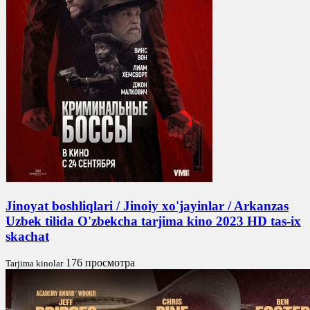
Jinoyat boshliqlari / Jinoiy xo'jayinlar / Arkanzas
Uzbek tilida O'zbekcha tarjima kino 2023 HD tas-ix
skachat
176 просмотра
Tarjima kinolar