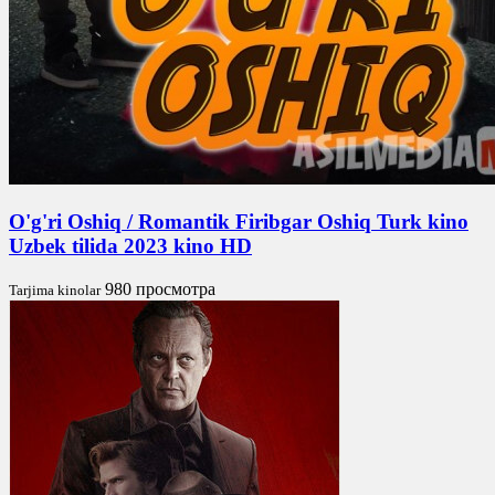
O'g'ri Oshiq / Romantik Firibgar Oshiq Turk kino
Uzbek tilida 2023 kino HD
980 просмотра
Tarjima kinolar