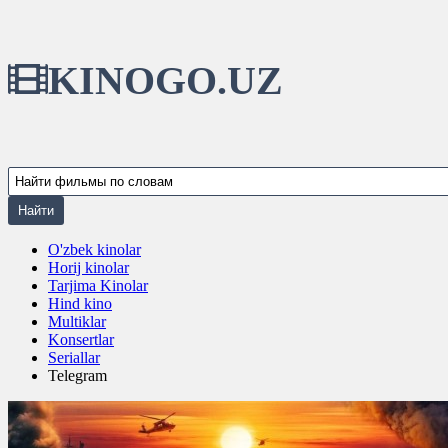
KINOGO.UZ
O'zbek kinolar
Horij kinolar
Tarjima Kinolar
Hind kino
Multiklar
Konsertlar
Seriallar
Telegram