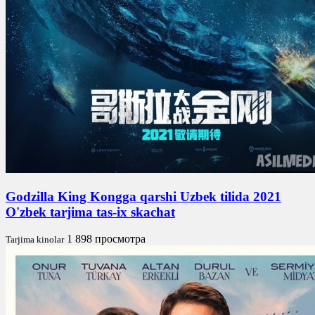
Godzilla King Kongga qarshi Uzbek tilida 2021
O'zbek tarjima tas-ix skachat
1 898 просмотра
Tarjima kinolar