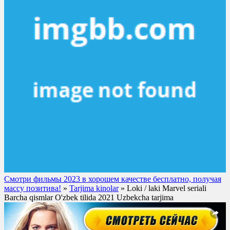
Смотри фильмы 2023 в хорошем качестве бесплатно, получая
массу позитива!
»
Tarjima kinolar
» Loki / laki Marvel seriali
Barcha qismlar O'zbek tilida 2021 Uzbekcha tarjima