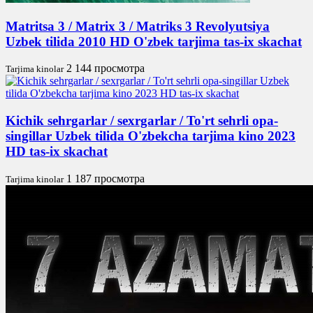
Matritsa 3 / Matrix 3 / Matriks 3 Revolyutsiya
Uzbek tilida 2010 HD O'zbek tarjima tas-ix skachat
2 144 просмотра
Tarjima kinolar
Kichik sehrgarlar / sexrgarlar / To'rt sehrli opa-
singillar Uzbek tilida O'zbekcha tarjima kino 2023
HD tas-ix skachat
1 187 просмотра
Tarjima kinolar