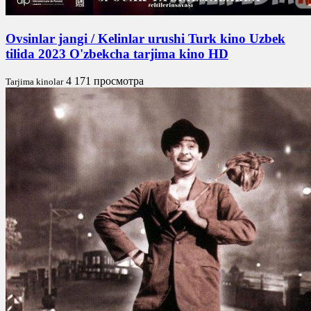
Ovsinlar jangi / Kelinlar urushi Turk kino Uzbek
tilida 2023 O'zbekcha tarjima kino HD
4 171 просмотра
Tarjima kinolar