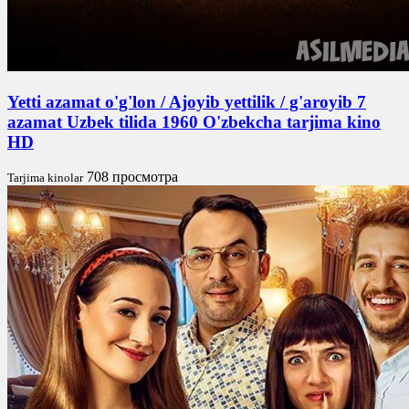
Yetti azamat o'g'lon / Ajoyib yettilik / g'aroyib 7
azamat Uzbek tilida 1960 O'zbekcha tarjima kino
HD
708 просмотра
Tarjima kinolar