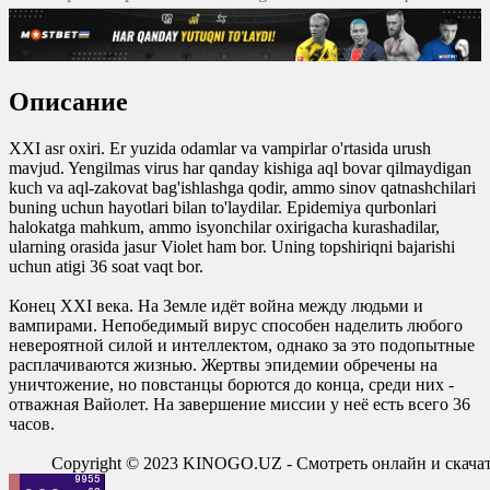
yuklash
0
0
Описание
0
0
XXI asr oxiri. Er yuzida odamlar va vampirlar o'rtasida urush
mavjud. Yengilmas virus har qanday kishiga aql bovar qilmaydigan
kuch va aql-zakovat bag'ishlashga qodir, ammo sinov qatnashchilari
buning uchun hayotlari bilan to'laydilar. Epidemiya qurbonlari
halokatga mahkum, ammo isyonchilar oxirigacha kurashadilar,
ularning orasida jasur Violet ham bor. Uning topshiriqni bajarishi
uchun atigi 36 soat vaqt bor.
Конец XXI века. На Земле идёт война между людьми и
вампирами. Непобедимый вирус способен наделить любого
невероятной силой и интеллектом, однако за это подопытные
расплачиваются жизнью. Жертвы эпидемии обречены на
уничтожение, но повстанцы борются до конца, среди них -
отважная Вайолет. На завершение миссии у неё есть всего 36
часов.
Copyright © 2023 KINOGO.UZ - Смотреть онлайн и скач