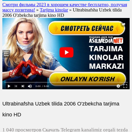
Смотри фильмы 2023 в хорошем качестве бесплатно, получая
массу позитива!
»
Tarjima kinolar
» Ultrabinafsha Uzbek tilida
2006 O'zbekcha tarjima kino HD
Ultrabinafsha Uzbek tilida 2006 O'zbekcha tarjima
kino HD
1 040 просмотров Скачать Telegram kanalimiz orqali tezda