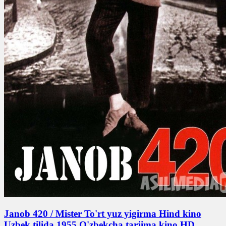
Janob 420 / Mister To'rt yuz yigirma Hind kino
Uzbek tilida 1955 O'zbekcha tarjima kino HD