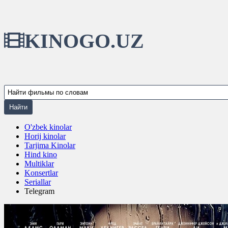
KINOGO.UZ
O'zbek kinolar
Horij kinolar
Tarjima Kinolar
Hind kino
Multiklar
Konsertlar
Seriallar
Telegram