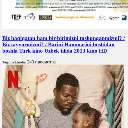
Biz haqiqatan ham bir-birimizni tushunganmizmi? /
Biz tayyormizmi? / Barini Hammasini boshidan
boshla Turk kino Uzbek tilida 2013 kino HD
243 просмотра
Tarjima kinolar