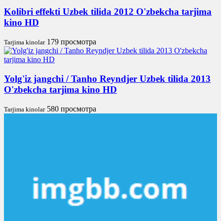
Kolibri effekti Uzbek tilida 2012 O'zbekcha tarjima
kino HD
179 просмотра
Tarjima kinolar
Yolg'iz jangchi / Tanho Reyndjer Uzbek tilida 2013
O'zbekcha tarjima kino HD
580 просмотра
Tarjima kinolar