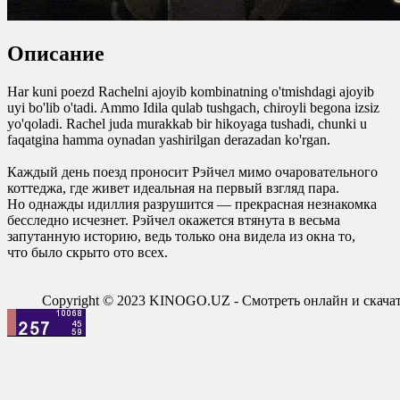
Описание
Har kuni poezd Rachelni ajoyib kombinatning o'tmishdagi ajoyib
uyi bo'lib o'tadi. Ammo Idila qulab tushgach, chiroyli begona izsiz
yo'qoladi. Rachel juda murakkab bir hikoyaga tushadi, chunki u
faqatgina hamma oynadan yashirilgan derazadan ko'rgan.
Каждый день поезд проносит Рэйчел мимо очаровательного
коттеджа, где живет идеальная на первый взгляд пара.
Но однажды идиллия разрушится — прекрасная незнакомка
бесследно исчезнет. Рэйчел окажется втянута в весьма
запутанную историю, ведь только она видела из окна то,
что было скрыто ото всех.
Copyright © 2023 KINOGO.UZ - Смотреть онлайн и скач