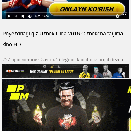
Poyezddagi qiz Uzbek tilida 2016 O'zbekcha tarjima
kino HD
257 просмотров Скачать Telegram kanalimiz orqali tezda
yuklash
0
0
0
0