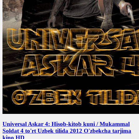
Universal Askar 4: Hisob-kitob kuni / Mukammal
Soldat 4 to'rt Uzbek tilida 2012 O'zbekcha tarjima
kino HD