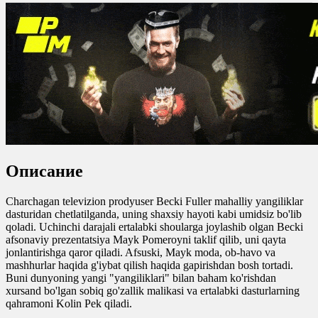
yuklash
0
0
0
0
Описание
Charchagan televizion prodyuser Becki Fuller mahalliy yangiliklar
dasturidan chetlatilganda, uning shaxsiy hayoti kabi umidsiz bo'lib
qoladi. Uchinchi darajali ertalabki shoularga joylashib olgan Becki
afsonaviy prezentatsiya Mayk Pomeroyni taklif qilib, uni qayta
jonlantirishga qaror qiladi. Afsuski, Mayk moda, ob-havo va
mashhurlar haqida g'iybat qilish haqida gapirishdan bosh tortadi.
Buni dunyoning yangi "yangiliklari" bilan baham ko'rishdan
xursand bo'lgan sobiq go'zallik malikasi va ertalabki dasturlarning
qahramoni Kolin Pek qiladi.