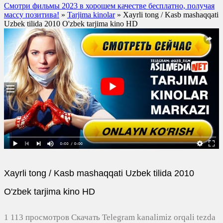
Смотри фильмы 2023 в хорошем качестве бесплатно, получая
массу позитива!
»
Tarjima kinolar
» Xayrli tong / Kasb mashaqqati
Uzbek tilida 2010 O'zbek tarjima kino HD
Xayrli tong / Kasb mashaqqati Uzbek tilida 2010
O'zbek tarjima kino HD
1 113 просмотров Скачать Telegram kanalimiz orqali tezda