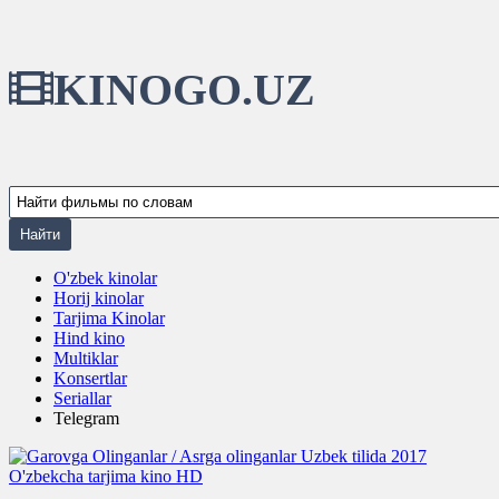
KINOGO.UZ
O'zbek kinolar
Horij kinolar
Tarjima Kinolar
Hind kino
Multiklar
Konsertlar
Seriallar
Telegram