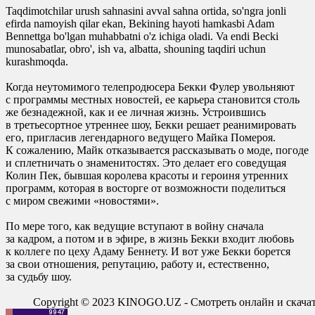
Taqdimotchilar urush sahnasini avval sahna ortida, so'ngra jonli
efirda namoyish qilar ekan, Bekining hayoti hamkasbi Adam
Bennettga bo'lgan muhabbatni o'z ichiga oladi. Va endi Becki
munosabatlar, obro', ish va, albatta, shouning taqdiri uchun
kurashmoqda.
Когда неутомимого телепродюсера Бекки Фулер увольняют
с программы местных новостей, ее карьера становится столь
же безнадежной, как и ее личная жизнь. Устроившись
в третьесортное утреннее шоу, Бекки решает реанимировать
его, пригласив легендарного ведущего Майка Помероя.
К сожалению, Майк отказывается рассказывать о моде, погоде
и сплетничать о знаменитостях. Это делает его соведущая
Колин Пек, бывшая королева красоты и героиня утренних
программ, которая в восторге от возможности поделиться
с миром свежими «новостями».
По мере того, как ведущие вступают в войну сначала
за кадром, а потом и в эфире, в жизнь Бекки входит любовь
к коллеге по цеху Адаму Беннету. И вот уже Бекки борется
за свои отношения, репутацию, работу и, естественно,
за судьбу шоу.
Copyright © 2023 KINOGO.UZ - Смотреть онлайн и скач