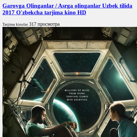
Garovga Olinganlar / Asrga olinganlar Uzbek tilida
2017 O'zbekcha tarjima kino HD
317 просмотра
Tarjima kinolar