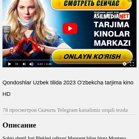
Qondoshlar Uzbek tilida 2023 O'zbekcha tarjima kino
HD
78 просмотров Скачать Telegram kanalimiz orqali tezda
yuklash
Описание
0
0
Sobiq sherif Jorj Blekled rafiqasi Margaret bilan birga Montana