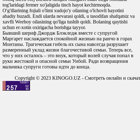
0
0
tog'laridagi fermer xo'jaligida tinch hayot kechirmoqda.
O'g'illarining fojiali o'limi xudojo'y oilaning o'lchovli hayotini
abadiy buzadi. Endi ularda nevarasi qoldi, u tasodifan shafqatsiz va
xavfli Weeboy oilasining qo'liga tushib qoldi. Bolaning qaytishi
uchun er-xotin oxirigacha borishga tayyor.
Бывший шериф Джордж Блэкледж вместе с супругой
Маргарет наслаждается спокойной жизнью на ранчо в горах
Монтаны. Трагическая гибель их сына навсегда разрушает
размеренный уклад жизни благочестивой семьи. Теперь все,
что у них осталось – это внук, который волей случая попал в
руки жестокой и опасной семьи Уибой. Ради возвращения
мальчика супруги готовы идти до конца.
Copyright © 2023 KINOGO.UZ - Смотреть онлайн и скач