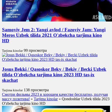
Samoviy Jem 2: Yangi avlod / Fazoviy Jam: Yangi
Meros Uzbek tilida 2021 O'zbekcha tarjima kino
HD
99 просмотра
Tarjima kinolar
Josus Bekki / Qasoskor Beky / Bekiy / Becki Uzbek
tilida O'zbekcha tarjima kino 2023 HD tas-ix
skachat
138 просмотра
Tarjima kinolar
Смотри фильмы 2023 в хорошем качестве бесплатно, получая
массу позитива!
»
Tarjima kinolar
» Qondoshlar Uzbek tilida 2023
O'zbekcha tarjima kino HD