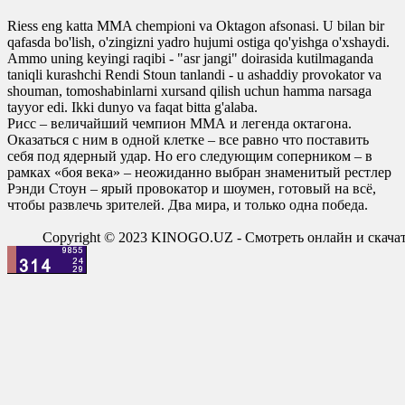
Riess eng katta MMA chempioni va Oktagon afsonasi. U bilan bir
qafasda bo'lish, o'zingizni yadro hujumi ostiga qo'yishga o'xshaydi.
Ammo uning keyingi raqibi - "asr jangi" doirasida kutilmaganda
taniqli kurashchi Rendi Stoun tanlandi - u ashaddiy provokator va
shouman, tomoshabinlarni xursand qilish uchun hamma narsaga
tayyor edi. Ikki dunyo va faqat bitta g'alaba.
Рисс – величайший чемпион ММА и легенда октагона.
Оказаться с ним в одной клетке – все равно что поставить
себя под ядерный удар. Но его следующим соперником – в
рамках «боя века» – неожиданно выбран знаменитый рестлер
Рэнди Стоун – ярый провокатор и шоумен, готовый на всё,
чтобы развлечь зрителей. Два мира, и только одна победа.
Copyright © 2023 KINOGO.UZ - Смотреть онлайн и скач