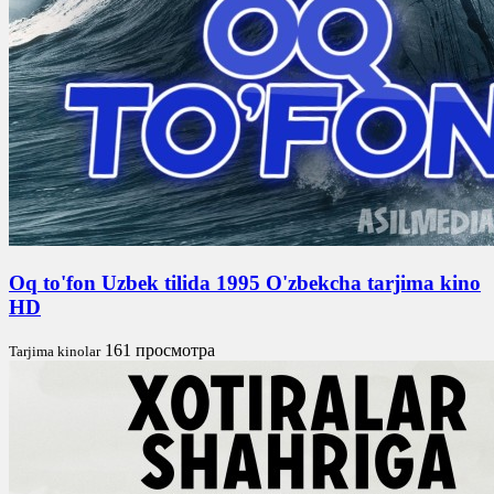
Oq to'fon Uzbek tilida 1995 O'zbekcha tarjima kino
HD
161 просмотра
Tarjima kinolar