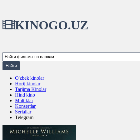
KINOGO.UZ
O'zbek kinolar
Horij kinolar
Tarjima Kinolar
Hind kino
Multiklar
Konsertlar
Seriallar
Telegram