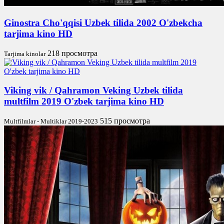
Ginostra Cho'qqisi Uzbek tilida 2002 O'zbekcha
tarjima kino HD
218 просмотра
Tarjima kinolar
Viking vik / Qahramon Veking Uzbek tilida
multfilm 2019 O'zbek tarjima kino HD
515 просмотра
Multfilmlar - Multiklar 2019-2023