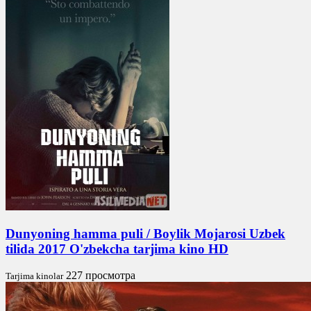
Dunyoning hamma puli / Boylik Mojarosi Uzbek
tilida 2017 O'zbekcha tarjima kino HD
227 просмотра
Tarjima kinolar