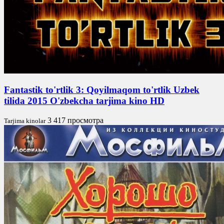
Fantastik to'rtlik 3: Qoyilmaqom to'rtlik Uzbek
tilida 2015 O'zbekcha tarjima kino HD
3 417 просмотра
Tarjima kinolar