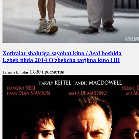
Xotiralar shahriga sayohat kino / Asal boshida
Uzbek tilida 2014 O'zbekcha tarjima kino HD
1 830 просмотра
Tarjima kinolar