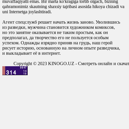
muvaffaqiyatli emas. Bir marta ko'kragiga tortib olgach, bizning
qahramonimiz skautning shaxsiy tajribasi asosida hikoya chizadi va
uni Internetga joylashtiradi.
Агент спецслужб решает начать жизнь заново. Уволившись
из разведки, мужчина становится художником комиксов,
но это занятие оказывается не таким простым, как он
предполагал, да творчество его не пользуется особым
успехом. Однажды изрядно приняв на грудь, наш герой
рисует историю, основанную на личном опыте разведчика,
и выкладывает её в интернет.
Copyright © 2023 KINOGO.UZ - Смотреть онлайн и скач