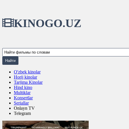
KINOGO.UZ
O'zbek kinolar
Horij kinolar
Tarjima Kinolar
Hind kino
Multiklar
Konsertlar
Seriallar
Onlayn TV
Telegram