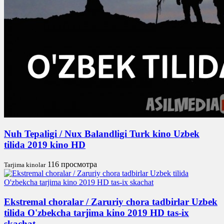
Nuh Tepaligi / Nux Balandligi Turk kino Uzbek
tilida 2019 kino HD
116 просмотра
Tarjima kinolar
Ekstremal choralar / Zaruriy chora tadbirlar Uzbek
tilida O'zbekcha tarjima kino 2019 HD tas-ix
skachat