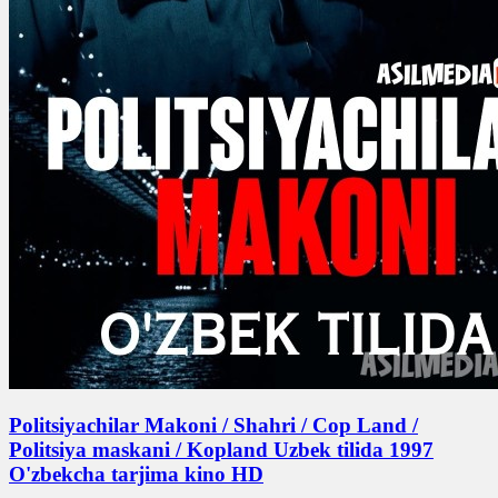
Politsiyachilar Makoni / Shahri / Cop Land /
Politsiya maskani / Kopland Uzbek tilida 1997
O'zbekcha tarjima kino HD