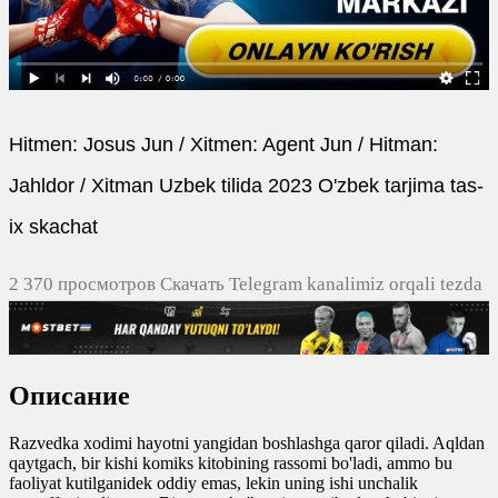
Hitmen: Josus Jun / Xitmen: Agent Jun / Hitman:
Jahldor / Xitman Uzbek tilida 2023 O'zbek tarjima tas-
ix skachat
2 370 просмотров Скачать Telegram kanalimiz orqali tezda
yuklash
0
0
Описание
0
0
Razvedka xodimi hayotni yangidan boshlashga qaror qiladi. Aqldan
qaytgach, bir kishi komiks kitobining rassomi bo'ladi, ammo bu
faoliyat kutilganidek oddiy emas, lekin uning ishi unchalik