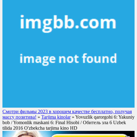
Смотри фильмы 2023 в хорошем качестве бесплатно, получая
массу позитива!
»
Tarjima kinolar
» Yovuzlik qarorgohi 6: Yakuniy
bob / Yomonlik maskani 6: Final Hisobi / Обитель зла 6 Uzbek
tilida 2016 O'zbekcha tarjima kino HD