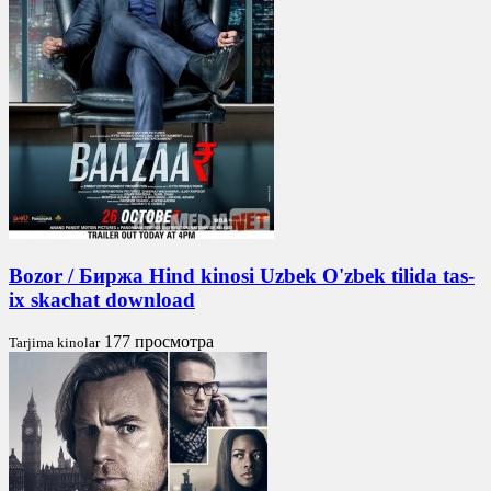
Bozor / Биржа Hind kinosi Uzbek O'zbek tilida tas-
ix skachat download
177 просмотра
Tarjima kinolar