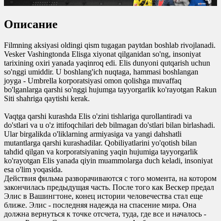
0
0
Описание
0
0
Filmning aksiyasi oldingi qism tugagan paytdan boshlab rivojlanadi.
Vesker Vashingtonda Elisga xiyonat qilganidan so'ng, insoniyat
tarixining oxiri yanada yaqinroq edi. Elis dunyoni qutqarish uchun
so'nggi umiddir. U boshlang'ich nuqtaga, hammasi boshlangan
joyga - Umbrella korporatsiyasi omon qolishga muvaffaq
bo'lganlarga qarshi so'nggi hujumga tayyorgarlik ko'rayotgan Rakun
Siti shahriga qaytishi kerak.
Vaqtga qarshi kurashda Elis o'zini tishlariga qurollantiradi va
do'stlari va u o'z ittifoqchilari deb bilmagan do'stlari bilan birlashadi.
Ular birgalikda o'liklarning armiyasiga va yangi dahshatli
mutantlarga qarshi kurashadilar. Qobiliyatlarini yo'qotish bilan
tahdid qilgan va korporatsiyaning yaqin hujumiga tayyorgarlik
ko'rayotgan Elis yanada qiyin muammolarga duch keladi, insoniyat
esa o'lim yoqasida.
Действия фильма разворачиваются с того момента, на котором
закончилась предыдущая часть. После того как Вескер предал
Элис в Вашингтоне, конец истории человечества стал еще
ближе. Элис - последняя надежда на спасение мира. Она
должна вернуться к точке отсчета, туда, где все и началось -