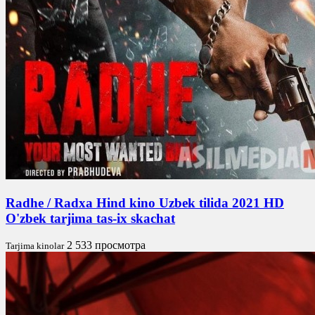
Radhe / Radxa Hind kino Uzbek tilida 2021 HD
O'zbek tarjima tas-ix skachat
2 533 просмотра
Tarjima kinolar