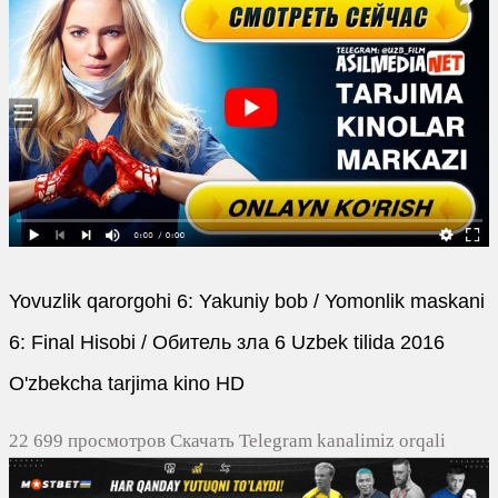
Yovuzlik qarorgohi 6: Yakuniy bob / Yomonlik maskani
6: Final Hisobi / Обитель зла 6 Uzbek tilida 2016
O'zbekcha tarjima kino HD
22 699 просмотров Скачать Telegram kanalimiz orqali
tezda yuklash