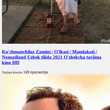
Ko'chmanchilar Zamini / O'lkasi / Mamlakati /
Nomadland Uzbek tilida 2021 O'zbekcha tarjima
kino HD
149 просмотра
Tarjima kinolar