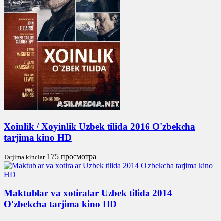
Xoinlik / Xoyinlik Uzbek tilida 2016 O'zbekcha
tarjima kino HD
175 просмотра
Tarjima kinolar
Maktublar va xotiralar Uzbek tilida 2014
O'zbekcha tarjima kino HD