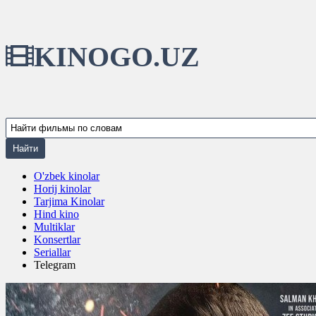
KINOGO.UZ
O'zbek kinolar
Horij kinolar
Tarjima Kinolar
Hind kino
Multiklar
Konsertlar
Seriallar
Telegram