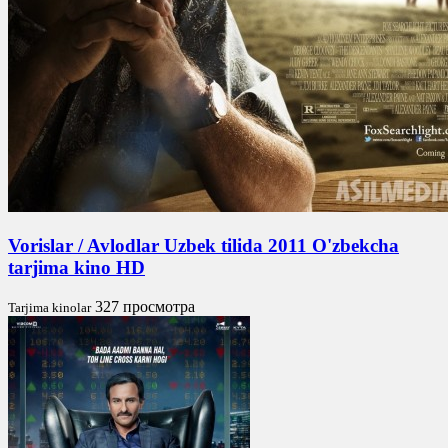
Vorislar / Avlodlar Uzbek tilida 2011 O'zbekcha
tarjima kino HD
327 просмотра
Tarjima kinolar