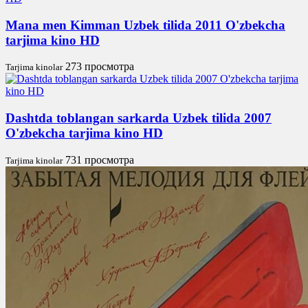
Mana men Kimman Uzbek tilida 2011 O'zbekcha
tarjima kino HD
273 просмотра
Tarjima kinolar
Dashtda toblangan sarkarda Uzbek tilida 2007
O'zbekcha tarjima kino HD
731 просмотра
Tarjima kinolar