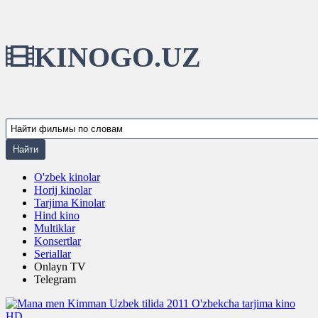
KINOGO.UZ
O'zbek kinolar
Horij kinolar
Tarjima Kinolar
Hind kino
Multiklar
Konsertlar
Seriallar
Onlayn TV
Telegram