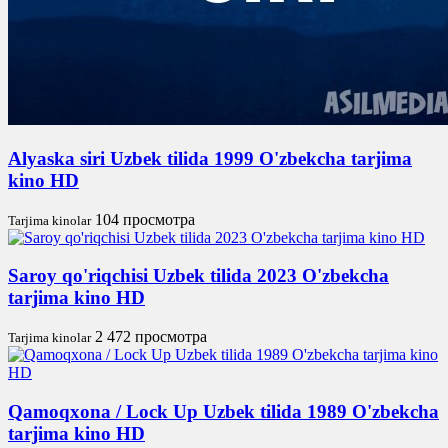
Alyaska siri Uzbek tilida 1999 O'zbekcha tarjima
kino HD
104 просмотра
Tarjima kinolar
Saroy qo'riqchisi Uzbek tilida 2023 O'zbekcha
tarjima kino HD
2 472 просмотра
Tarjima kinolar
Qamoqxona / Lock Up Uzbek tilida 1989 O'zbekcha
tarjima kino HD