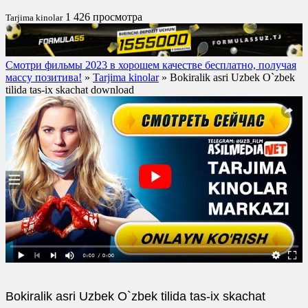
1 426 просмотра
Tarjima kinolar
Смотри фильмы 2023 в хорошем качестве бесплатно, получая
массу позитива!
»
Tarjima kinolar
» Bokiralik asri Uzbek O`zbek
tilida tas-ix skachat download
Bokiralik asri Uzbek O`zbek tilida tas-ix skachat