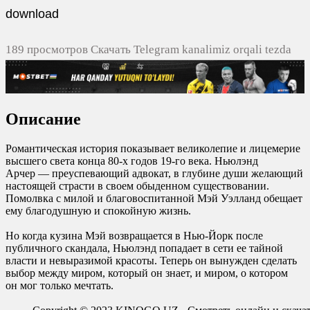
download
189 просмотров Скачать Telegram kanalimiz orqali tezda
yuklash
0
0
Описание
0
0
Романтическая история показывает великолепие и лицемерие
высшего света конца 80-х годов 19-го века. Ньюлэнд
Арчер — преуспевающий адвокат, в глубине души желающий
настоящей страсти в своем обыденном существовании.
Помолвка с милой и благовоспитанной Мэй Уэлланд обещает
ему благодушную и спокойную жизнь.
Но когда кузина Мэй возвращается в Нью-Йорк после
публичного скандала, Ньюлэнд попадает в сети ее тайной
власти и невыразимой красоты. Теперь он вынужден сделать
выбор между миром, который он знает, и миром, о котором
он мог только мечтать.