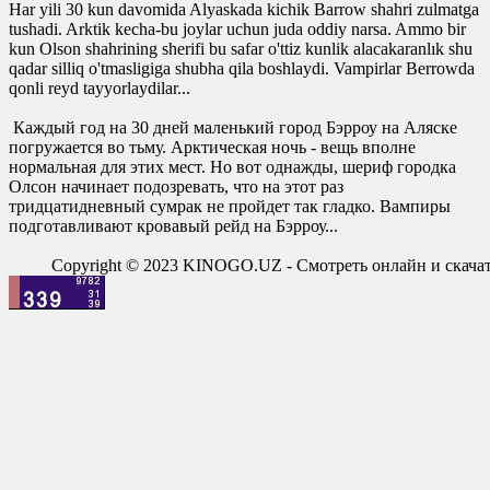
Har yili 30 kun davomida Alyaskada kichik Barrow shahri zulmatga
tushadi. Arktik kecha-bu joylar uchun juda oddiy narsa. Ammo bir
kun Olson shahrining sherifi bu safar o'ttiz kunlik alacakaranlık shu
qadar silliq o'tmasligiga shubha qila boshlaydi. Vampirlar Berrowda
qonli reyd tayyorlaydilar...
Каждый год на 30 дней маленький город Бэрроу на Аляске
погружается во тьму. Арктическая ночь - вещь вполне
нормальная для этих мест. Но вот однажды, шериф городка
Олсон начинает подозревать, что на этот раз
тридцатидневный сумрак не пройдет так гладко. Вампиры
подготавливают кровавый рейд на Бэрроу...
Copyright © 2023 KINOGO.UZ - Смотреть онлайн и скач