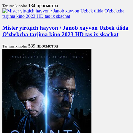
134 просмотра
Tarjima kinolar
Mister yirtqich hayvon / Janob xayvon Uzbek tilida
O'zbekcha tarjima kino 2023 HD tas-ix skachat
539 просмотра
Tarjima kinolar