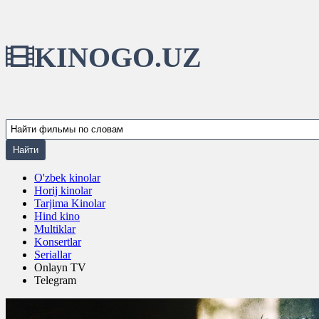
KINOGO.UZ
O'zbek kinolar
Horij kinolar
Tarjima Kinolar
Hind kino
Multiklar
Konsertlar
Seriallar
Onlayn TV
Telegram