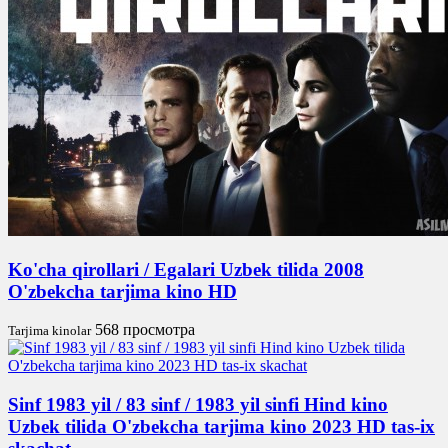
Ko'cha qirollari / Egalari Uzbek tilida 2008
O'zbekcha tarjima kino HD
568 просмотра
Tarjima kinolar
Sinf 1983 yil / 83 sinf / 1983 yil sinfi Hind kino
Uzbek tilida O'zbekcha tarjima kino 2023 HD tas-ix