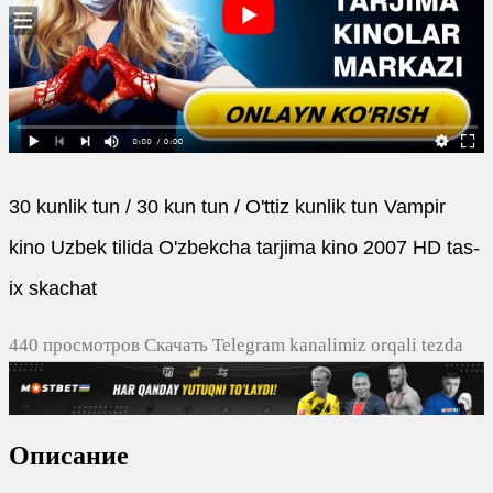
30 kunlik tun / 30 kun tun / O'ttiz kunlik tun Vampir
kino Uzbek tilida O'zbekcha tarjima kino 2007 HD tas-
ix skachat
440 просмотров Скачать Telegram kanalimiz orqali tezda
yuklash
0
0
Описание
0
0