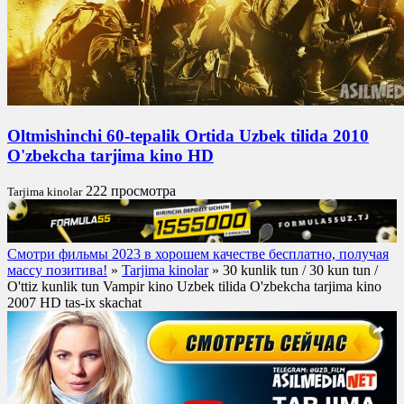
Oltmishinchi 60-tepalik Ortida Uzbek tilida 2010
O'zbekcha tarjima kino HD
222 просмотра
Tarjima kinolar
Смотри фильмы 2023 в хорошем качестве бесплатно, получая
массу позитива!
»
Tarjima kinolar
» 30 kunlik tun / 30 kun tun /
O'ttiz kunlik tun Vampir kino Uzbek tilida O'zbekcha tarjima kino
2007 HD tas-ix skachat