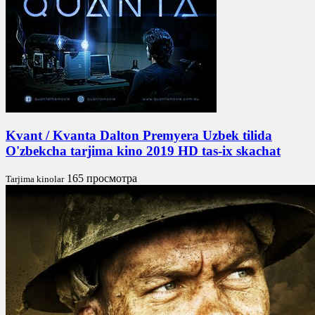
Kvant / Kvanta Dalton Premyera Uzbek tilida
O'zbekcha tarjima kino 2019 HD tas-ix skachat
165 просмотра
Tarjima kinolar