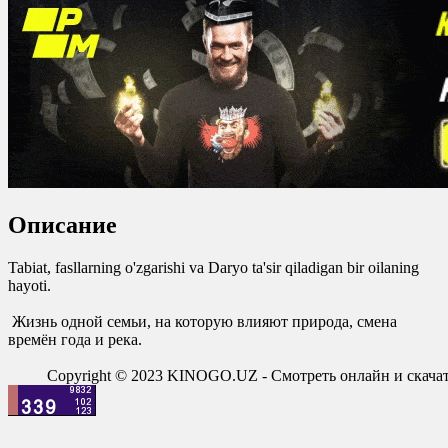
yuklash
0
0
0
0
Описание
Tabiat, fasllarning o'zgarishi va Daryo ta'sir qiladigan bir oilaning
hayoti.
Жизнь одной семьи, на которую влияют природа, смена
времён года и река.
Copyright © 2023 KINOGO.UZ - Смотреть онлайн и скач