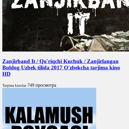
Zanjirband It / Qo'riqchi Kuchuk / Zanjirlangan
Buldog Uzbek tilida 2017 O'zbekcha tarjima kino
HD
749 просмотра
Tarjima kinolar