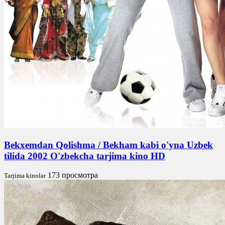
Bekxemdan Qolishma / Bekham kabi o'yna Uzbek
tilida 2002 O'zbekcha tarjima kino HD
173 просмотра
Tarjima kinolar