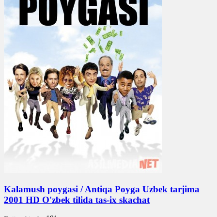
Kalamush poygasi / Antiqa Poyga Uzbek tarjima
2001 HD O'zbek tilida tas-ix skachat