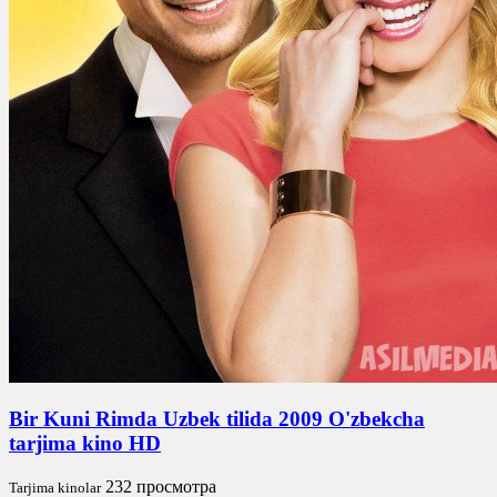
Bir Kuni Rimda Uzbek tilida 2009 O'zbekcha
tarjima kino HD
232 просмотра
Tarjima kinolar