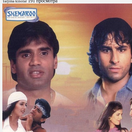
191 просмотра
Tarjima kinolar