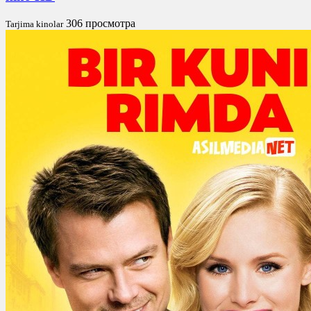
306 просмотра
Tarjima kinolar