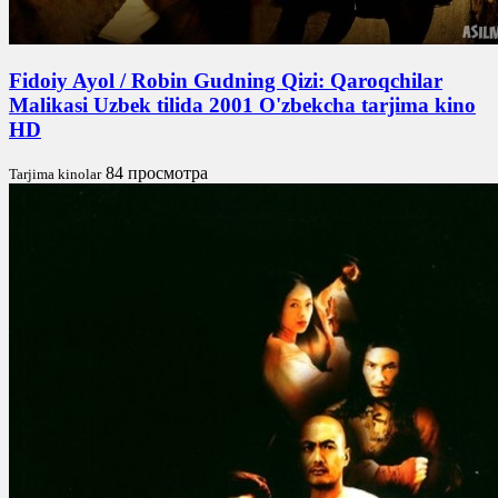
Fidoiy Ayol / Robin Gudning Qizi: Qaroqchilar
Malikasi Uzbek tilida 2001 O'zbekcha tarjima kino
HD
84 просмотра
Tarjima kinolar