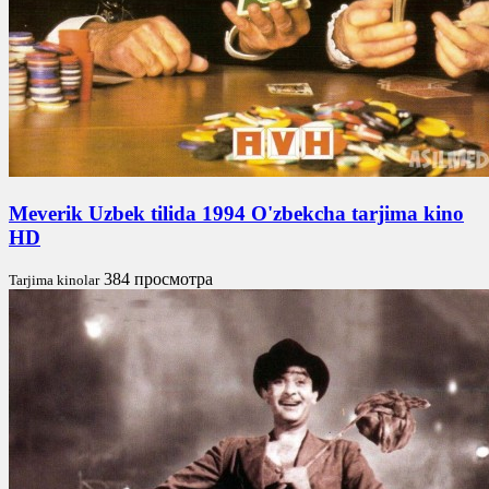
Meverik Uzbek tilida 1994 O'zbekcha tarjima kino
HD
384 просмотра
Tarjima kinolar