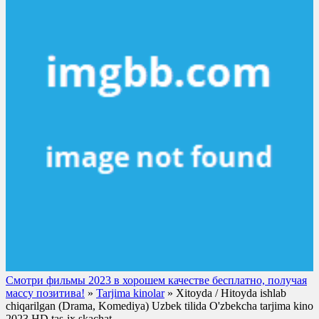
Смотри фильмы 2023 в хорошем качестве бесплатно, получая
массу позитива!
»
Tarjima kinolar
» Xitoyda / Hitoyda ishlab
chiqarilgan (Drama, Komediya) Uzbek tilida O'zbekcha tarjima kino
2023 HD tas-ix skachat