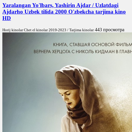
Yaralangan Yo'lbars, Yashirin Ajdar / Uzlatdagi
Ajdarho Uzbek tilida 2000 O'zbekcha tarjima kino
HD
443 просмотра
Horij kinolar Chet el kinolar 2019-2023 / Tarjima kinolar