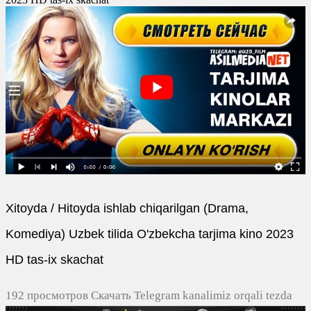
Xitoyda / Hitoyda ishlab chiqarilgan (Drama,
Komediya) Uzbek tilida O'zbekcha tarjima kino 2023
HD tas-ix skachat
192 просмотров Скачать Telegram kanalimiz orqali tezda