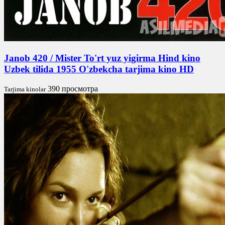
Janob 420 / Mister To'rt yuz yigirma Hind kino
Uzbek tilida 1955 O'zbekcha tarjima kino HD
390 просмотра
Tarjima kinolar