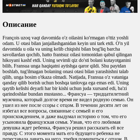
yuklash
0
0
Описание
0
0
François uzoq vaqt davomida o'z oilasini ko'rmagan o'ttiz yoshli
odam. U otasi bilan janjallashganidan keyin uni tark etdi. O'n yil
davomida u oila va uning kelib chiqishi bilan bog'liq barcha
savollardan qochib, hatto frantsuz oilasi tomonidan qabul qilingan
hikoyani kashf etdi. Uning sevimli qiz do'sti bolani kutayotganini
bilib, Fransua unga haqiqatni aytishga qaror qildi. Shu paytdan
boshlab, tug'ilmagan bolaning onasi otasi bilan yarashishni talab
qilib, unga bosim o'tkaza olmadi. Natijada, Fransua o'z vataniga
qanday qilib borish uchun boshqa tanlovga ega emas edi. Uning
qaytib kelishi deyarli har bir kishi uchun juda xursand edi, ba'zi
qarindoshlar bundan mustasno... Франсуа — тридцатилетний
мужчина, который долгое время не видел родную семью. Он
ушел из нее после ссоры с отцом. В течении десяти лет он
избегал все вопросы, связанные с семьей и его
происхождением, и даже выдумал историю о том, что его
усыновила французская семья. Узнав, что его любимая
девушка ждет ребенка, Франсуа решил рассказать ей все
правду. С этого момента мать его будущего ребенка не
переставала давить на него, требуя помириться с отцом. В