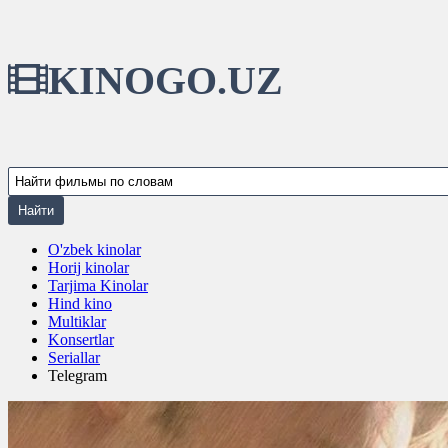
KINOGO.UZ
O'zbek kinolar
Horij kinolar
Tarjima Kinolar
Hind kino
Multiklar
Konsertlar
Seriallar
Telegram