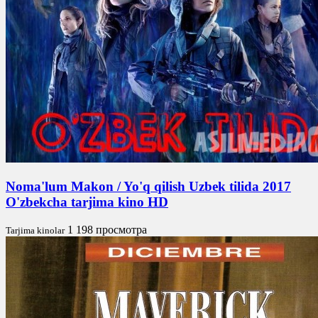
Noma'lum Makon / Yo'q qilish Uzbek tilida 2017
O'zbekcha tarjima kino HD
1 198 просмотра
Tarjima kinolar