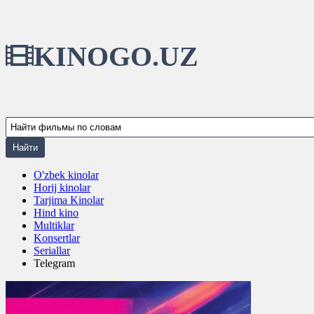
KINOGO.UZ
O'zbek kinolar
Horij kinolar
Tarjima Kinolar
Hind kino
Multiklar
Konsertlar
Seriallar
Telegram