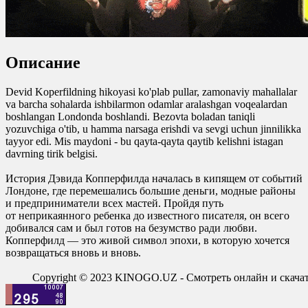
Описание
Devid Koperfildning hikoyasi ko'plab pullar, zamonaviy mahallalar
va barcha sohalarda ishbilarmon odamlar aralashgan voqealardan
boshlangan Londonda boshlandi. Bezovta boladan taniqli
yozuvchiga o'tib, u hamma narsaga erishdi va sevgi uchun jinnilikka
tayyor edi. Mis maydoni - bu qayta-qayta qaytib kelishni istagan
davrning tirik belgisi.
История Дэвида Копперфилда началась в кипящем от событий
Лондоне, где перемешались большие деньги, модные районы
и предприниматели всех мастей. Пройдя путь
от неприкаянного ребенка до известного писателя, он всего
добивался сам и был готов на безумство ради любви.
Копперфилд — это живой символ эпохи, в которую хочется
возвращаться вновь и вновь.
Copyright © 2023 KINOGO.UZ - Смотреть онлайн и скач