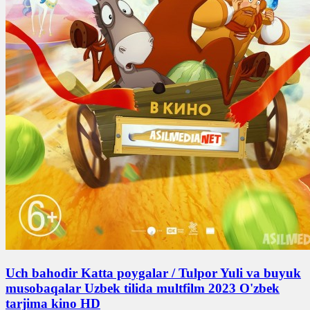
Uch bahodir Katta poygalar / Tulpor Yuli va buyuk
musobaqalar Uzbek tilida multfilm 2023 O'zbek
tarjima kino HD