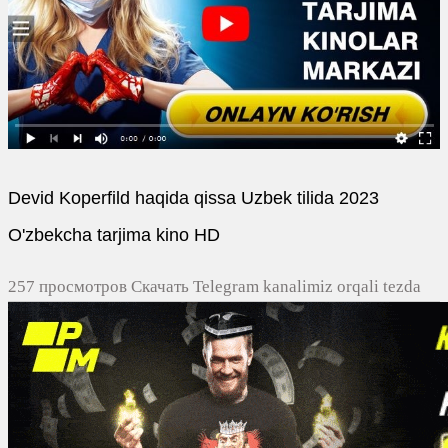
Devid Koperfild haqida qissa Uzbek tilida 2023
O'zbekcha tarjima kino HD
257 просмотров Скачать Telegram kanalimiz orqali tezda
yuklash
0
0
0
0