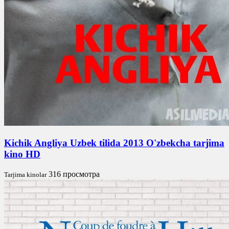
Kichik Angliya Uzbek tilida 2013 O'zbekcha tarjima
kino HD
316 просмотра
Tarjima kinolar