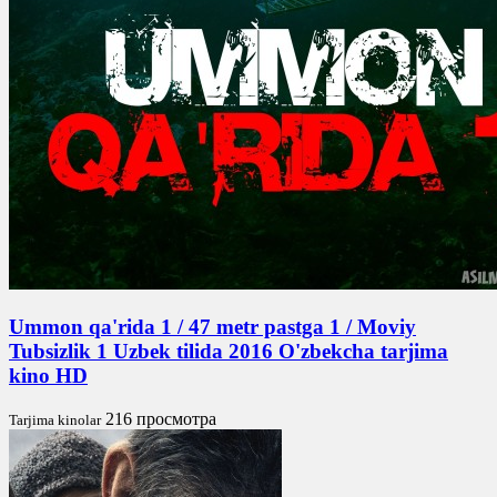
Ummon qa'rida 1 / 47 metr pastga 1 / Moviy
Tubsizlik 1 Uzbek tilida 2016 O'zbekcha tarjima
kino HD
216 просмотра
Tarjima kinolar