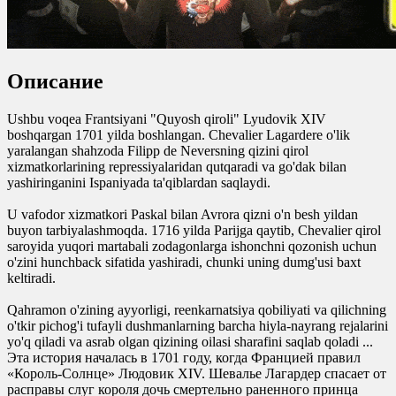
Описание
Ushbu voqea Frantsiyani "Quyosh qiroli" Lyudovik XIV
boshqargan 1701 yilda boshlangan. Chevalier Lagardere o'lik
yaralangan shahzoda Filipp de Neversning qizini qirol
xizmatkorlarining repressiyalaridan qutqaradi va go'dak bilan
yashiringanini Ispaniyada ta'qiblardan saqlaydi.
U vafodor xizmatkori Paskal bilan Avrora qizni o'n besh yildan
buyon tarbiyalashmoqda. 1716 yilda Parijga qaytib, Chevalier qirol
saroyida yuqori martabali zodagonlarga ishonchni qozonish uchun
o'zini hunchback sifatida yashiradi, chunki uning dumg'usi baxt
keltiradi.
Qahramon o'zining ayyorligi, reenkarnatsiya qobiliyati va qilichning
o'tkir pichog'i tufayli dushmanlarning barcha hiyla-nayrang rejalarini
yo'q qiladi va asrab olgan qizining oilasi sharafini saqlab qoladi ...
Эта история началась в 1701 году, когда Францией правил
«Король-Солнце» Людовик XIV. Шевалье Лагардер спасает от
расправы слуг короля дочь смертельно раненного принца