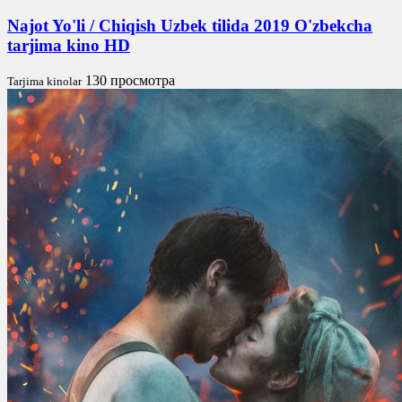
Najot Yo'li / Chiqish Uzbek tilida 2019 O'zbekcha
tarjima kino HD
130 просмотра
Tarjima kinolar