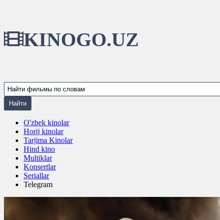
KINOGO.UZ
O'zbek kinolar
Horij kinolar
Tarjima Kinolar
Hind kino
Multiklar
Konsertlar
Seriallar
Telegram