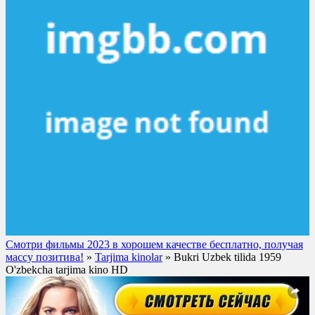
Смотри фильмы 2023 в хорошем качестве бесплатно, получая
массу позитива!
»
Tarjima kinolar
» Bukri Uzbek tilida 1959
O'zbekcha tarjima kino HD