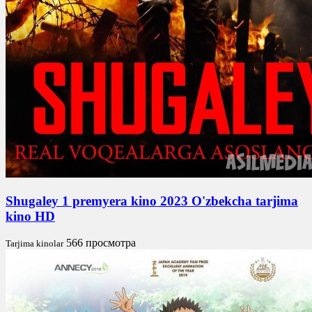
Shugaley 1 premyera kino 2023 O'zbekcha tarjima
kino HD
566 просмотра
Tarjima kinolar