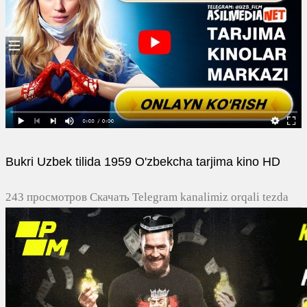
Bukri Uzbek tilida 1959 O'zbekcha tarjima kino HD
243 просмотров Скачать Telegram kanalimiz orqali tezda
yuklash
0
0
0
0