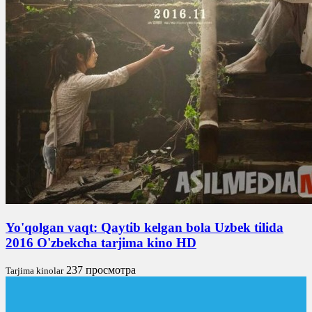
Yo'qolgan vaqt: Qaytib kelgan bola Uzbek tilida
2016 O'zbekcha tarjima kino HD
237 просмотра
Tarjima kinolar