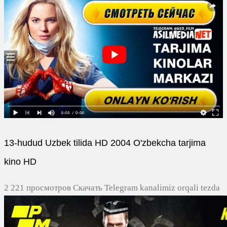
13-hudud Uzbek tilida HD 2004 O'zbekcha tarjima
kino HD
2 221 просмотров Скачать Telegram kanalimiz orqali tezda
yuklash
0