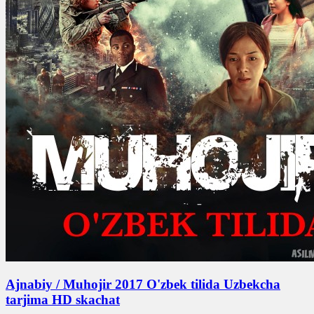
Ajnabiy / Muhojir 2017 O'zbek tilida Uzbekcha
tarjima HD skachat