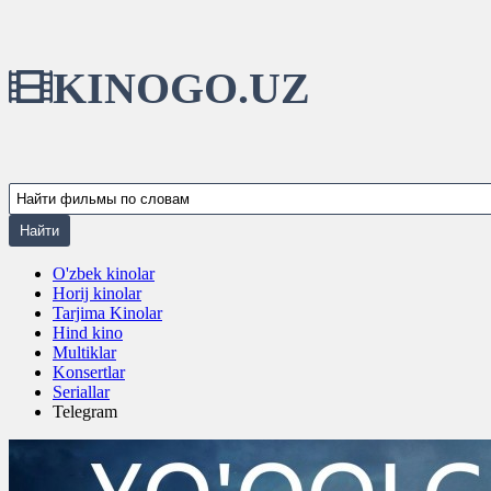
KINOGO.UZ
O'zbek kinolar
Horij kinolar
Tarjima Kinolar
Hind kino
Multiklar
Konsertlar
Seriallar
Telegram