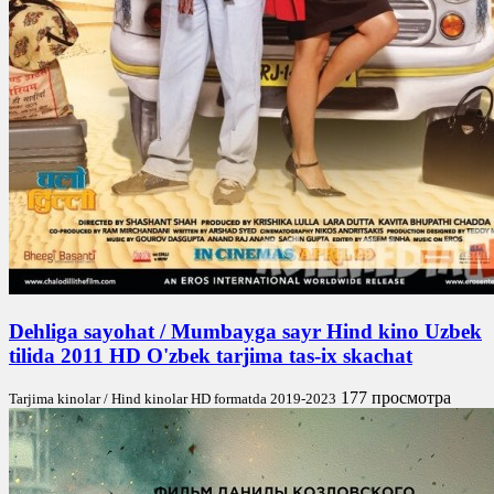
Dehliga sayohat / Mumbayga sayr Hind kino Uzbek
tilida 2011 HD O'zbek tarjima tas-ix skachat
177 просмотра
Tarjima kinolar / Hind kinolar HD formatda 2019-2023