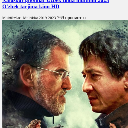
Xaloskor gnomlar Uzbek tilida multfilm 2023
O'zbek tarjima kino HD
769 просмотра
Multfilmlar - Multiklar 2019-2023