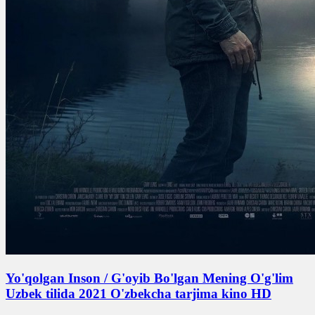
Yo'qolgan Inson / G'oyib Bo'lgan Mening O'g'lim
Uzbek tilida 2021 O'zbekcha tarjima kino HD