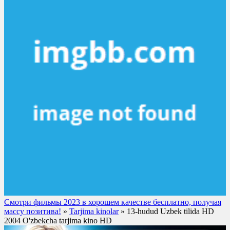
Смотри фильмы 2023 в хорошем качестве бесплатно, получая
массу позитива!
»
Tarjima kinolar
» 13-hudud Uzbek tilida HD
2004 O'zbekcha tarjima kino HD