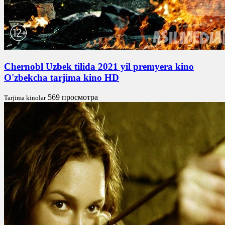
Chernobl Uzbek tilida 2021 yil premyera kino
O'zbekcha tarjima kino HD
569 просмотра
Tarjima kinolar