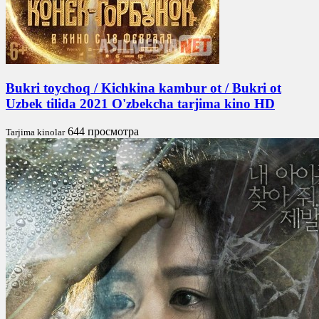
Bukri toychoq / Kichkina kambur ot / Bukri ot
Uzbek tilida 2021 O'zbekcha tarjima kino HD
644 просмотра
Tarjima kinolar