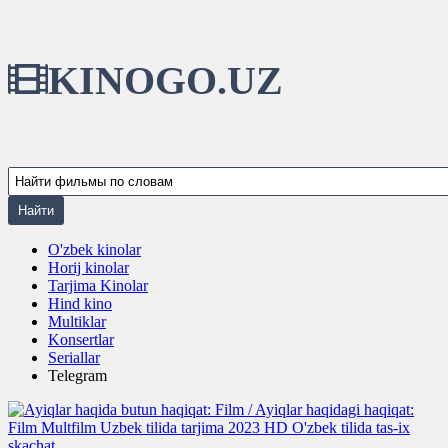
KINOGO.UZ
O'zbek kinolar
Horij kinolar
Tarjima Kinolar
Hind kino
Multiklar
Konsertlar
Seriallar
Telegram