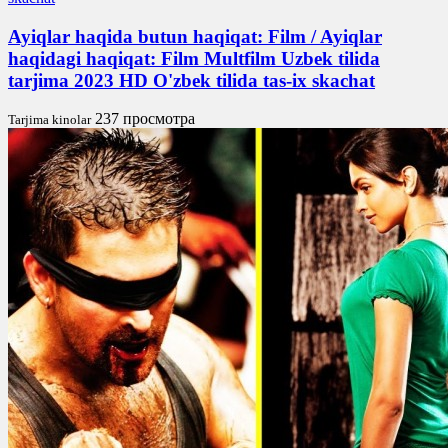
Ayiqlar haqida butun haqiqat: Film / Ayiqlar
haqidagi haqiqat: Film Multfilm Uzbek tilida
tarjima 2023 HD O'zbek tilida tas-ix skachat
237 просмотра
Tarjima kinolar