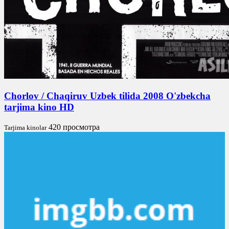
Chorlov / Chaqiruv Uzbek tilida 2008 O'zbekcha
tarjima kino HD
420 просмотра
Tarjima kinolar