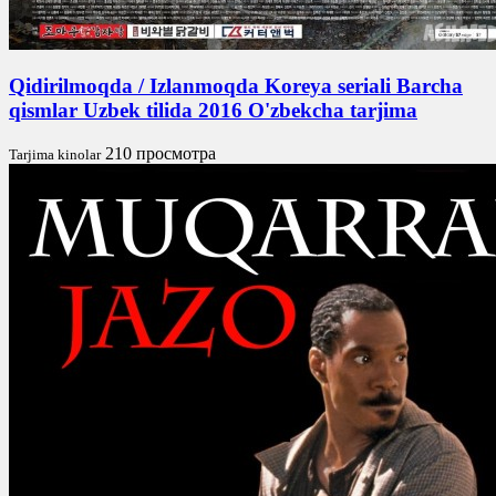
Qidirilmoqda / Izlanmoqda Koreya seriali Barcha
qismlar Uzbek tilida 2016 O'zbekcha tarjima
210 просмотра
Tarjima kinolar