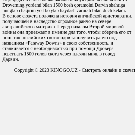
Droverning yordami bilan 1500 bosh qoramolni Darvin shahriga
minglab chaqirim yo'l bo'ylab haydash zarurati bilan duch keladi.
В основе сюжета положена история английской аристократки,
получающей в наследство огромное ранчо на севере
австралийского материка. Перед началом Второй мировой
войны она приезжает в имение для того, чтобы оберечь его от
попыток английских скотоводов заполучить ранчо под
названием «Faraway Downs» в свою собственность, и
сталкивается с необходимостью при помощи Дровера
перегнать 1500 голов скота через тысячи миль в город
Дарвин.
Copyright © 2023 KINOGO.UZ - Смотреть онлайн и скач