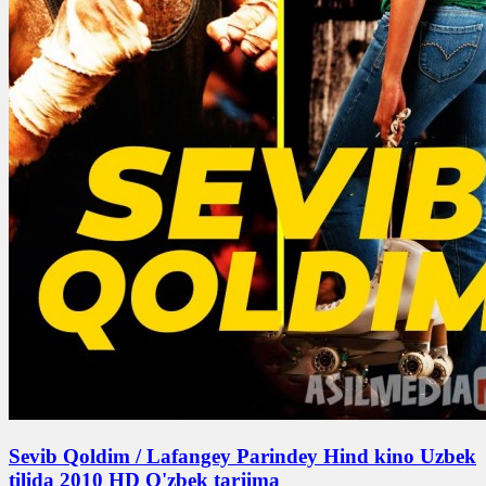
Sevib Qoldim / Lafangey Parindey Hind kino Uzbek
tilida 2010 HD O'zbek tarjima