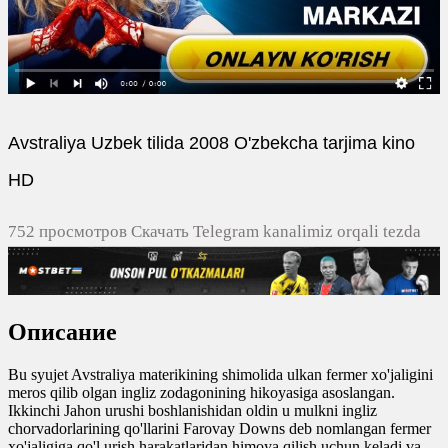
Avstraliya Uzbek tilida 2008 O'zbekcha tarjima kino
HD
752 просмотров Скачать Telegram kanalimiz orqali tezda
yuklash
0
0
Описание
0
0
Bu syujet Avstraliya materikining shimolida ulkan fermer xo'jaligini
meros qilib olgan ingliz zodagonining hikoyasiga asoslangan.
Ikkinchi Jahon urushi boshlanishidan oldin u mulkni ingliz
chorvadorlarining qo'llarini Farovay Downs deb nomlangan fermer
xo'jaligiga qo'l urish harakatlaridan himoya qilish uchun keladi va