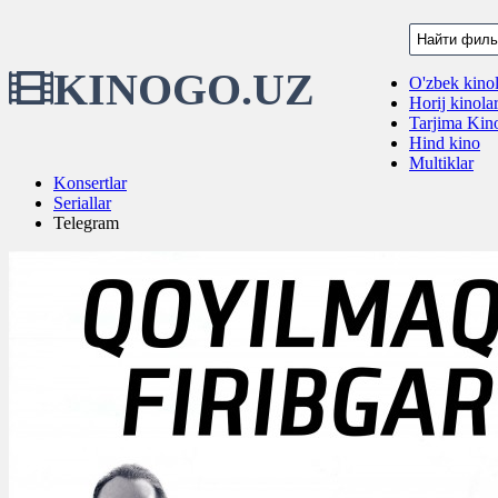
KINOGO.UZ
O'zbek kinol
Horij kinola
Tarjima Kino
Hind kino
Multiklar
Konsertlar
Seriallar
Telegram