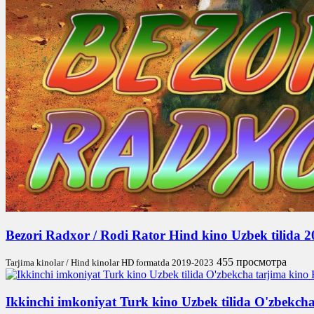
Bezori Radxor / Rodi Rator Hind kino Uzbek tilida 
455 просмотра
Tarjima kinolar / Hind kinolar HD formatda 2019-2023
Ikkinchi imkoniyat Turk kino Uzbek tilida O'zbekch