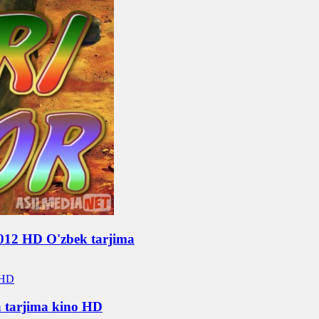
2012 HD O'zbek tarjima
a tarjima kino HD