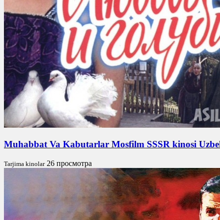
Muhabbat Va Kabutarlar Mosfilm SSSR kinosi Uzbek
26 просмотра
Tarjima kinolar