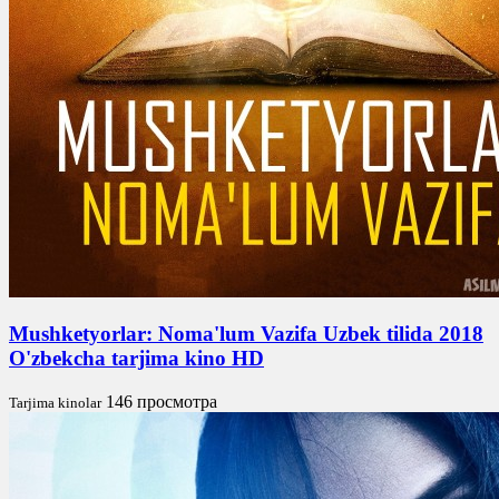
Mushketyorlar: Noma'lum Vazifa Uzbek tilida 2018
O'zbekcha tarjima kino HD
146 просмотра
Tarjima kinolar