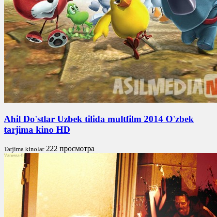
Ahil Do'stlar Uzbek tilida multfilm 2014 O'zbek
tarjima kino HD
222 просмотра
Tarjima kinolar