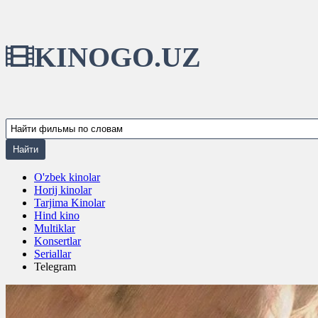
KINOGO.UZ
O'zbek kinolar
Horij kinolar
Tarjima Kinolar
Hind kino
Multiklar
Konsertlar
Seriallar
Telegram