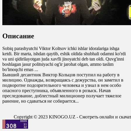
Описание
Sobiq parashyutchi Viktor Koltsov ichki ishlar idoralariga ishga
ketdi. Bir marta, ishdan qaytib, eshik oldida shubhali odamni ko'rdi
va uni qidirilayotgan juda xavfli jinoyatchi deb tan oldi. Quvg'inni
boshlagan jasur politsiyachi og'ir jarohat olgan, ammo taslim
bo'lmoqchi emas ...
Бывший десантник Виктор Кольцов поступил на работу в
милицию. Однажды, возвращаясь с дежурства, он заметил в
подворотне подозрительного человека и узнал в нем особо
опасного преступника, объявленного в розыск. Начав
преследование, доблестный милиционер получает тяжелое
ранение, но сдаваться не собирается...
Copyright © 2023 KINOGO.UZ - Смотреть онлайн и скач