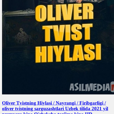
Oliver Tvistning Hiylasi / Nayrangi / Firibgarligi /
oliver tvistning sarguzashtlari Uzbek tilida 2021 yil