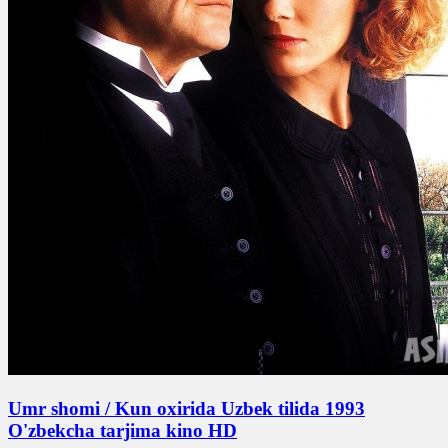
Umr shomi / Kun oxirida Uzbek tilida 1993
O'zbekcha tarjima kino HD