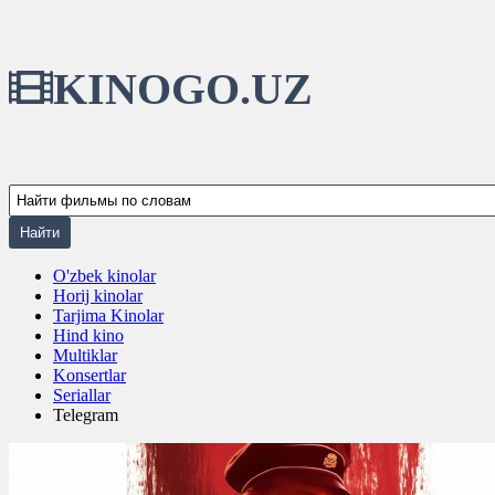
KINOGO.UZ
O'zbek kinolar
Horij kinolar
Tarjima Kinolar
Hind kino
Multiklar
Konsertlar
Seriallar
Telegram