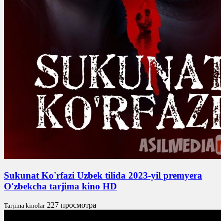
Sukunat Ko'rfazi Uzbek tilida 2023-yil premyera
O'zbekcha tarjima kino HD
227 просмотра
Tarjima kinolar