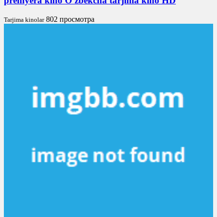
premyera kino O'zbekcha tarjima kino HD
802 просмотра
Tarjima kinolar