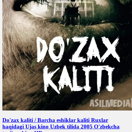
Do'zax kaliti / Barcha eshiklar kaliti Ruxlar
haqidagi Ujas kino Uzbek tilida 2005 O'zbekcha