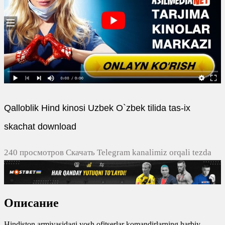
Qalloblik Hind kinosi Uzbek O`zbek tilida tas-ix
skachat download
240 просмотров Скачать Telegram kanalimiz orqali tezda
yuklash
0
0
Описание
0
0
Hindiston armiyasidagi yosh ofitserlar komandirlarning harbiy