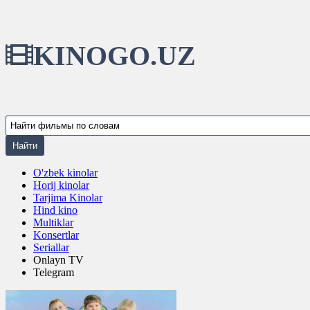
KINOGO.UZ
O'zbek kinolar
Horij kinolar
Tarjima Kinolar
Hind kino
Multiklar
Konsertlar
Seriallar
Onlayn TV
Telegram