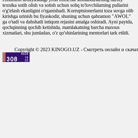
texnika sotib olish va sotish uchun soliq to'lovchilarning pullarini
o'g'irlash ekanligini o'rganishadi. Korruptsionerlarni toza suvga olib
kirishga urinish bu fiyaskodir, shuning uchun qahramon "AWOL"
ga o'tadi va dahshatli intiqom rejasini amalga oshiradi. Ayni paytda,
qochqinning qochib ketishida, mamlakatning barcha maxsus
xizmatlari, shu jumladan, o'z qo'shinlarining mentorlari tark etildi.
Copyright © 2023 KINOGO.UZ - Смотреть онлайн и скач