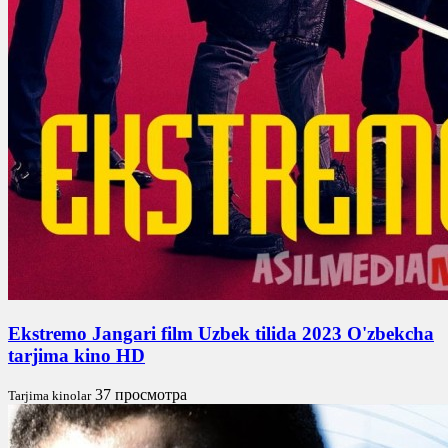
Ekstremo Jangari film Uzbek tilida 2023 O'zbekcha
tarjima kino HD
37 просмотра
Tarjima kinolar