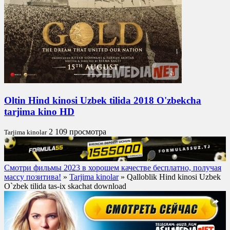
Oltin Hind kinosi Uzbek tilida 2018 O'zbekcha
tarjima kino HD
2 109 просмотра
Tarjima kinolar
Смотри фильмы 2023 в хорошем качестве бесплатно, получая
массу позитива!
»
Tarjima kinolar
» Qalloblik Hind kinosi Uzbek
O`zbek tilida tas-ix skachat download