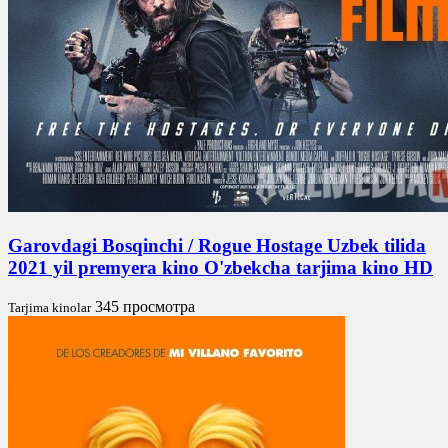
Garovdagi Bosqinchi / Rogue Hostage Uzbek tilida
2021 yil premyera kino O'zbekcha tarjima kino HD
345 просмотра
Tarjima kinolar