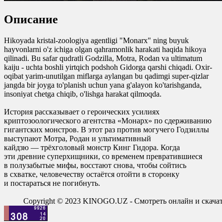
Описание
Hikoyada kristal-zoologiya agentligi "Monarx" ning buyuk
hayvonlarni o'z ichiga olgan qahramonlik harakati haqida hikoya
qilinadi. Bu safar qudratli Godzilla, Motra, Rodan va ultimatum
kaiju - uchta boshli yirtqich podshoh Gidorga qarshi chiqadi. Oxir-
oqibat yarim-unutilgan miflarga aylangan bu qadimgi super-qizlar
jangda bir joyga to'planish uchun yana g'alayon ko'tarishganda,
insoniyat chetga chiqib, o'lishga harakat qilmoqda.
История рассказывает о героических усилиях
криптозоологического агентства «Монарх» по сдерживанию
гигантских монстров. В этот раз против могучего Годзиллы
выступают Мотра, Родан и ультимативный
кайдзю — трёхголовый монстр Кинг Гидора. Когда
эти древние суперхищники, со временем превратившиеся
в полузабытые мифы, восстают снова, чтобы сойтись
в схватке, человечеству остаётся отойти в сторонку
и постараться не погибнуть.
Copyright © 2023 KINOGO.UZ - Смотреть онлайн и скач