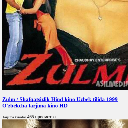
Zulm / Shafqatsizlik Hind kino Uzbek tilida 1999
O'zbekcha tarjima kino HD
465 просмотра
Tarjima kinolar