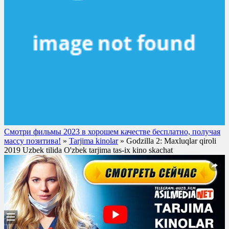
Смотри фильмы 2023 в хорошем качестве бесплатно, получая
массу позитива!
»
Tarjima kinolar
» Godzilla 2: Maxluqlar qiroli
2019 Uzbek tilida O'zbek tarjima tas-ix kino skachat