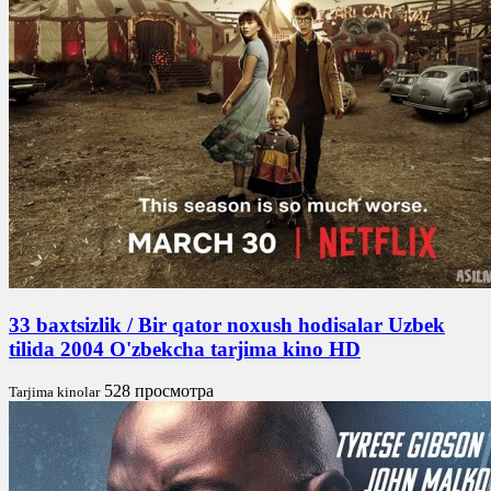
33 baxtsizlik / Bir qator noxush hodisalar Uzbek
tilida 2004 O'zbekcha tarjima kino HD
528 просмотра
Tarjima kinolar