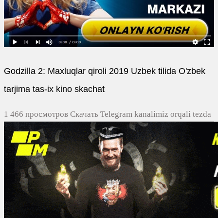
Godzilla 2: Maxluqlar qiroli 2019 Uzbek tilida O'zbek
tarjima tas-ix kino skachat
1 466 просмотров Скачать Telegram kanalimiz orqali tezda
yuklash
0
0
0
0