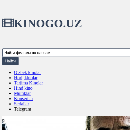
KINOGO.UZ
O'zbek kinolar
Horij kinolar
Tarjima Kinolar
Hind kino
Multiklar
Konsertlar
Seriallar
Telegram