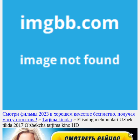
Смотри фильмы 2023 в хорошем качестве бесплатно, получая
массу позитива!
»
Tarjima kinolar
» Elisning mehmonlari Uzbek
tilida 2017 O'zbekcha tarjima kino HD