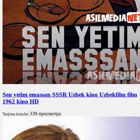
Sen yetim emassan SSSR Uzbek kino Uzbekfilm film
1962 kino HD
339 просмотра
Tarjima kinolar