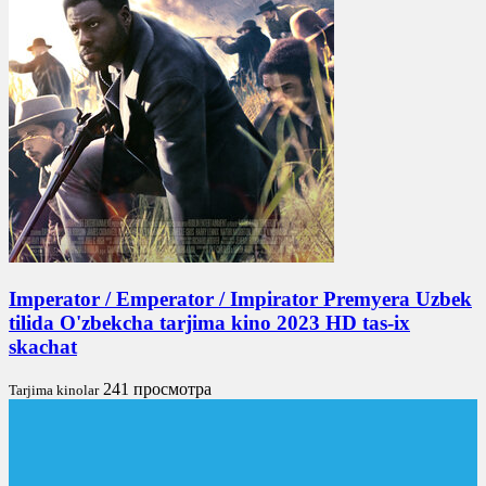
Imperator / Emperator / Impirator Premyera Uzbek
tilida O'zbekcha tarjima kino 2023 HD tas-ix
skachat
241 просмотра
Tarjima kinolar