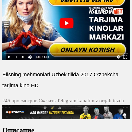
Elisning mehmonlari Uzbek tilida 2017 O'zbekcha
tarjima kino HD
245 просмотров Скачать Telegram kanalimiz orqali tezda
yuklash
0
0
Описание
0
0