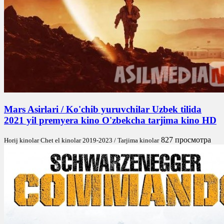
Mars Asirlari / Ko'chib yuruvchilar Uzbek tilida
2021 yil premyera kino O'zbekcha tarjima kino HD
827 просмотра
Horij kinolar Chet el kinolar 2019-2023 / Tarjima kinolar