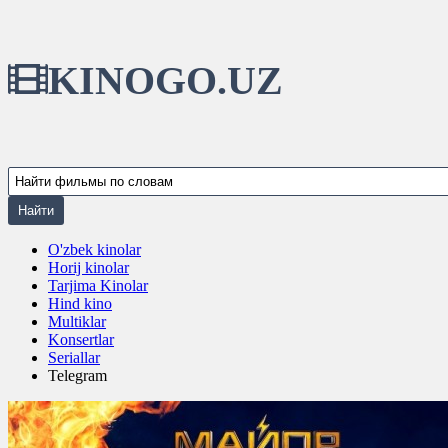
KINOGO.UZ
O'zbek kinolar
Horij kinolar
Tarjima Kinolar
Hind kino
Multiklar
Konsertlar
Seriallar
Telegram