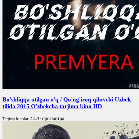
Bo'shliqqa otilgan o'q / Qo'ng'iroq qiluvchi Uzbek
tilida 2015 O'zbekcha tarjima kino HD
2 470 просмотра
Tarjima kinolar