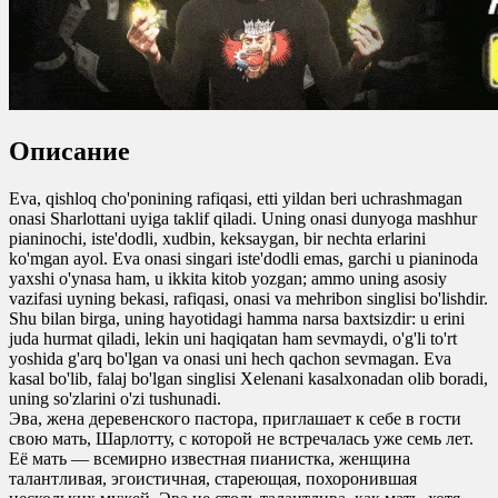
Описание
Eva, qishloq cho'ponining rafiqasi, etti yildan beri uchrashmagan
onasi Sharlottani uyiga taklif qiladi. Uning onasi dunyoga mashhur
pianinochi, iste'dodli, xudbin, keksaygan, bir nechta erlarini
ko'mgan ayol. Eva onasi singari iste'dodli emas, garchi u pianinoda
yaxshi o'ynasa ham, u ikkita kitob yozgan; ammo uning asosiy
vazifasi uyning bekasi, rafiqasi, onasi va mehribon singlisi bo'lishdir.
Shu bilan birga, uning hayotidagi hamma narsa baxtsizdir: u erini
juda hurmat qiladi, lekin uni haqiqatan ham sevmaydi, o'g'li to'rt
yoshida g'arq bo'lgan va onasi uni hech qachon sevmagan. Eva
kasal bo'lib, falaj bo'lgan singlisi Xelenani kasalxonadan olib boradi,
uning so'zlarini o'zi tushunadi.
Эва, жена деревенского пастора, приглашает к себе в гости
свою мать, Шарлотту, с которой не встречалась уже семь лет.
Её мать — всемирно известная пианистка, женщина
талантливая, эгоистичная, стареющая, похоронившая