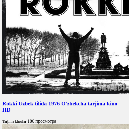
Rokki Uzbek tilida 1976 O'zbekcha tarjima kino
HD
186 просмотра
Tarjima kinolar