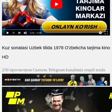
Kuz sonatasi Uzbek tilida 1978 O'zbekcha tarjima kino
HD
250 просмотров Скачать Telegram kanalimiz orqali tezda
yuklash
0
0
0
0