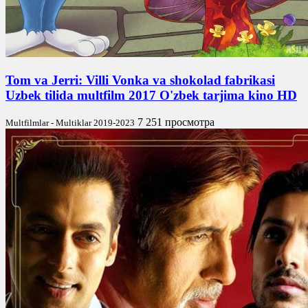
Tom va Jerri: Villi Vonka va shokolad fabrikasi
Uzbek tilida multfilm 2017 O'zbek tarjima kino HD
7 251 просмотра
Multfilmlar - Multiklar 2019-2023