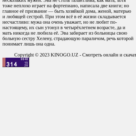
нескольких мужей. Эва не столь талантлива, как мать, хотя
тоже неплохо играет на фортепиано, написала две книги; но
главное её призвание — быть хозяйкой дома, женой, матерью
и любящей сестрой. При этом всё в её жизни складывается
несчастливо: мужа она очень уважает, но не любит по-
настоящему, их сын утонул в четырёхлетнем возрасте, да и
мать никогда не любила её. Эва забирает из больницы свою
больную сестру Хелену, страдающую параличом, речь которой
понимает лишь она одна.
Copyright © 2023 KINOGO.UZ - Смотреть онлайн и скач