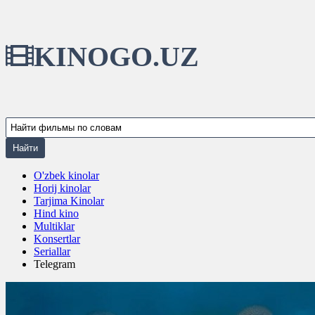
KINOGO.UZ
O'zbek kinolar
Horij kinolar
Tarjima Kinolar
Hind kino
Multiklar
Konsertlar
Seriallar
Telegram