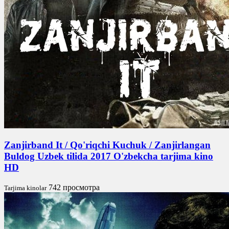
Zanjirband It / Qo'riqchi Kuchuk / Zanjirlangan
Buldog Uzbek tilida 2017 O'zbekcha tarjima kino
HD
742 просмотра
Tarjima kinolar