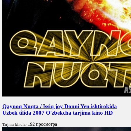
Qaynoq Nuqta / Issiq joy Donni Yen ishtirokida
Uzbek tilida 2007 O'zbekcha tarjima kino HD
192 просмотра
Tarjima kinolar