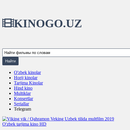
KINOGO.UZ
O'zbek kinolar
Horij kinolar
Tarjima Kinolar
Hind kino
Multiklar
Konsertlar
Seriallar
Telegram