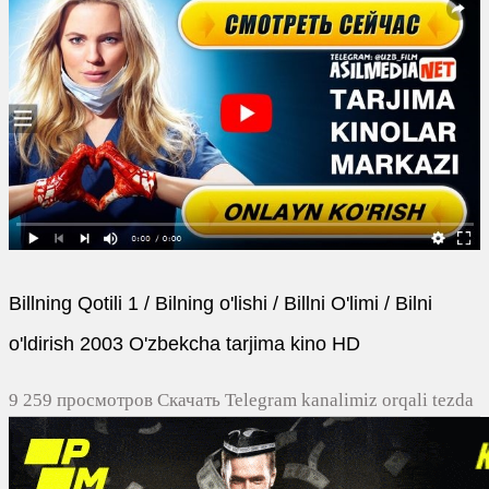
Billning Qotili 1 / Bilning o'lishi / Billni O'limi / Bilni
o'ldirish 2003 O'zbekcha tarjima kino HD
9 259 просмотров Скачать Telegram kanalimiz orqali tezda
yuklash
0
0