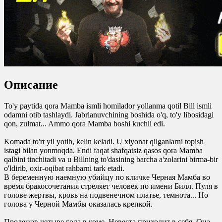
0
0
Описание
To'y paytida qora Mamba ismli homilador yollanma qotil Bill ismli
odamni otib tashlaydi. Jabrlanuvchining boshida o'q, to'y libosidagi
qon, zulmat... Ammo qora Mamba boshi kuchli edi.
Komada to'rt yil yotib, kelin keladi. U xiyonat qilganlarni topish
istagi bilan yonmoqda. Endi faqat shafqatsiz qasos qora Mamba
qalbini tinchitadi va u Billning to'dasining barcha a'zolarini birma-bir
o'ldirib, oxir-oqibat rahbarni tark etadi.
В беременную наемную убийцу по кличке Черная Мамба во
время бракосочетания стреляет человек по имени Билл. Пуля в
голове жертвы, кровь на подвенечном платье, темнота... Но
голова у Черной Мамбы оказалась крепкой.
Пролежав четыре года в коме, Невеста приходит в себя. Она