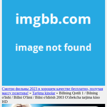
Смотри фильмы 2023 в хорошем качестве бесплатно, получая
массу позитива!
»
Tarjima kinolar
» Billning Qotili 1 / Bilning
o'lishi / Billni O'limi / Bilni o'ldirish 2003 O'zbekcha tarjima kino
HD