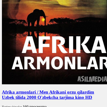
Afrika armonlari / Men Afrikani orzu qilardim
Uzbek tilida 2000 O'zbekcha tarjima kino HD
160 просмотра
Tarjima kinolar