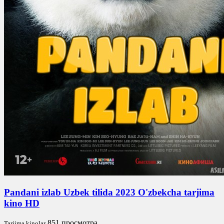
Pandani izlab Uzbek tilida 2023 O'zbekcha tarjima
kino HD
851 просмотра
Tarjima kinolar