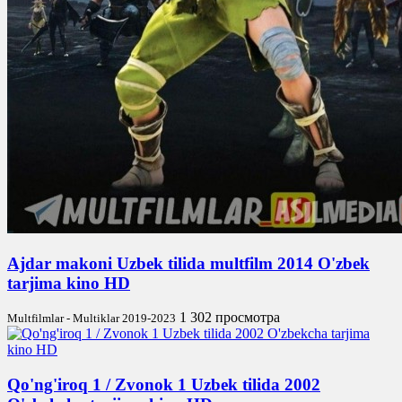
Ajdar makoni Uzbek tilida multfilm 2014 O'zbek
tarjima kino HD
1 302 просмотра
Multfilmlar - Multiklar 2019-2023
Qo'ng'iroq 1 / Zvonok 1 Uzbek tilida 2002