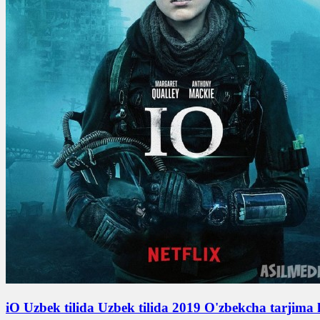
iO Uzbek tilida Uzbek tilida 2019 O'zbekcha tarjima