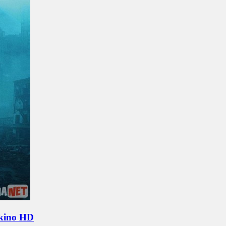
 kino HD