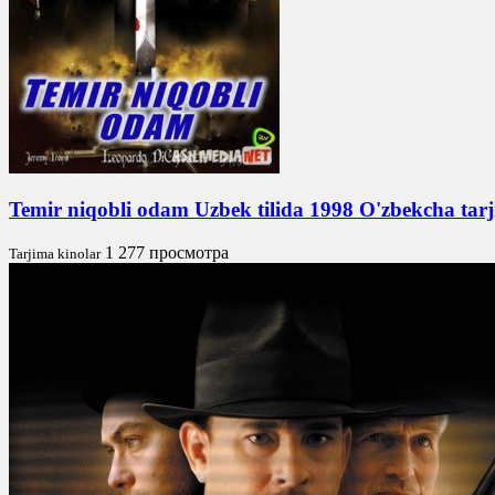
Temir niqobli odam Uzbek tilida 1998 O'zbekcha ta
1 277 просмотра
Tarjima kinolar