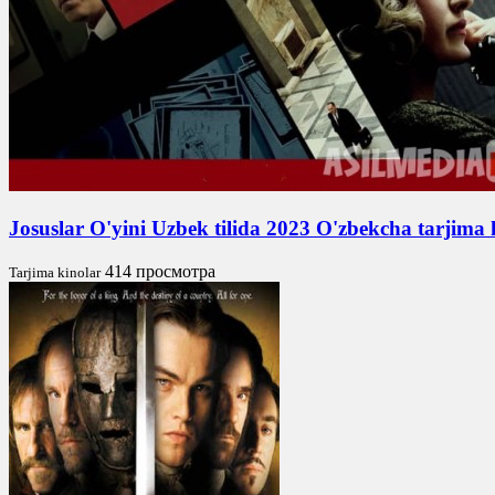
Josuslar O'yini Uzbek tilida 2023 O'zbekcha tarjima
414 просмотра
Tarjima kinolar