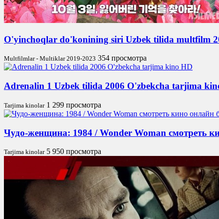
O'yinchoqlar do'konining siri Uzbek tilida multfilm
354 просмотра
Multfilmlar - Multiklar 2019-2023
Adrenalin 1 Uzbek tilida 2006 O'zbekcha tarjima ki
1 299 просмотра
Tarjima kinolar
Чудо-женщина: 1984 / Wonder Woman смотреть кин
5 950 просмотра
Tarjima kinolar