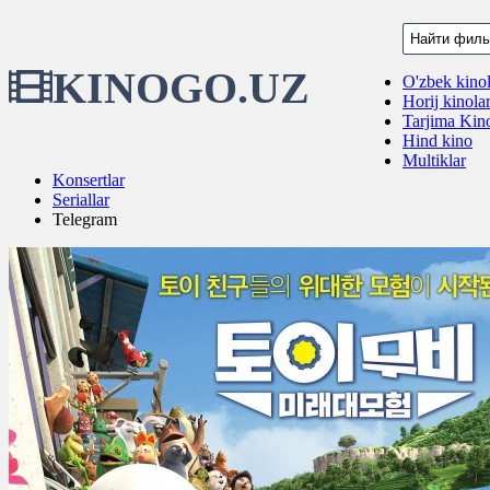
KINOGO.UZ
O'zbek kinol
Horij kinola
Tarjima Kino
Hind kino
Multiklar
Konsertlar
Seriallar
Telegram