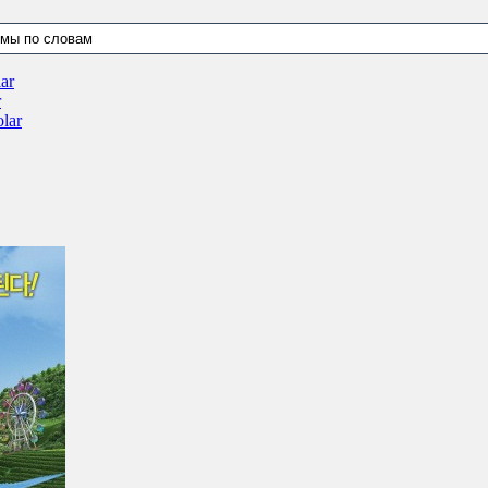
ar
r
lar