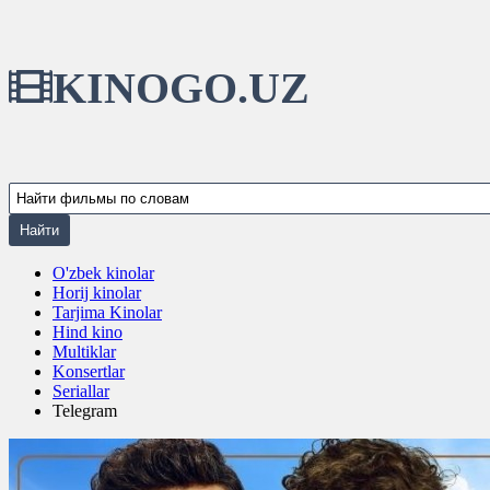
KINOGO.UZ
O'zbek kinolar
Horij kinolar
Tarjima Kinolar
Hind kino
Multiklar
Konsertlar
Seriallar
Telegram