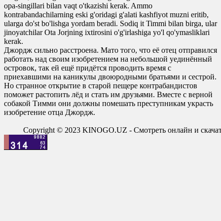
opa-singillari bilan vaqt o'tkazishi kerak. Ammo
kontrabandachilarning eski g'oridagi g'alati kashfiyot muzni eritib,
ularga do'st bo'lishga yordam beradi. Sodiq it Timmi bilan birga, ular
jinoyatchilar Ota Jorjning ixtirosini o'g'irlashiga yo'l qo'ymasliklari
kerak.
Джордж сильно расстроена. Мато того, что её отец отправился
работать над своим изобретением на небольшой уединённый
островок, так ей ещё придётся проводить время с
приехавшими на каникулы двоюродными братьями и сестрой.
Но странное открытие в старой пещере контрабандистов
поможет растопить лёд и стать им друзьями. Вместе с верной
собакой Тимми они должны помешать преступникам украсть
изобретение отца Джордж.
Copyright © 2023 KINOGO.UZ - Смотреть онлайн и скач