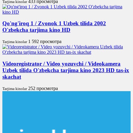
433 просмотра
Tarjima kinolar
Qo'ng'iroq 1 / Zvonok 1 Uzbek tilida 2002
O'zbekcha tarjima kino HD
1 592 просмотра
Tarjima kinolar
Videoregistrator / Video yozuvchi / Videokamera
Uzbek tilida O'zbekcha tarjima kino 2023 HD tas-ix
skachat
252 просмотра
Tarjima kinolar