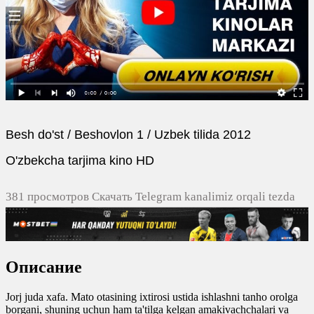
Besh do'st / Beshovlon 1 / Uzbek tilida 2012
O'zbekcha tarjima kino HD
381 просмотров Скачать Telegram kanalimiz orqali tezda
yuklash
0
0
Описание
0
0
Jorj juda xafa. Mato otasining ixtirosi ustida ishlashni tanho orolga
borgani, shuning uchun ham ta'tilga kelgan amakivachchalari va