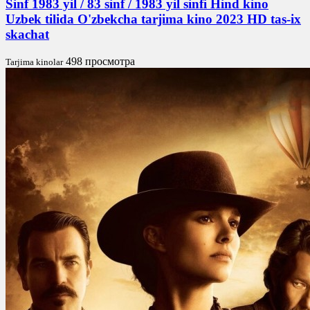
Sinf 1983 yil / 83 sinf / 1983 yil sinfi Hind kino
Uzbek tilida O'zbekcha tarjima kino 2023 HD tas-ix
skachat
498 просмотра
Tarjima kinolar