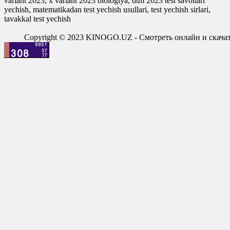
variant 2023, x variant 2023 biologiya, dtm 2023 test savollari
yechish, matematikadan test yechish usullari, test yechish sirlari,
tavakkal test yechish
Copyright © 2023 KINOGO.UZ - Смотреть онлайн и скач