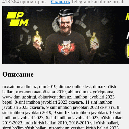
418 364 просмотров
Скачать
Telegram kanalimiz orqali
tezda yuklash
0
0
0
0
Описание
ruxsatnoma dtm uz, dtm 2019, dtm.uz online test, dtm.uz o'tish
ballari, имтихон жавоблари 2019, abitur.dtm.uz yo'riqnoma,
www.dtm.uz sirtqi, abituriyent dtm uz, imtihon javoblari 2023
bepul, 8-sinf imtihon javoblari 2023 скачать, 11 sinf imtihon
javoblari 2023 скачать, 9-sinf imtihon javoblari 2023 скачать, 8-
sinf imtihon javoblari 2019, 9 sinf fizika imtihon javoblari, 10 sinf
imtihon javoblari 2023, 6-sinf imtihon javoblari 2023, o'tish ballari
2019-2023, urdu kirish ballari 2019, 2018-2019 yil o'tish ballari,
sirtqi bo'lim o'tish ballari, nizomiy universiteti kirish ballari 2023,