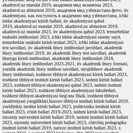
akadmvd.uz mandat 2019, академия мвд экзамены 2023,
akadmvd.uz abiturient 2019, академия мвд узбекистана фото, iiv
akademiyasi, как поступить в академию мвд узбекистана, ichki
ishlar akademiyasi kirish ballari, iiv akademiyasi qabul
2019, akadmvd.uz mandat 2019, akadmvd.uz abiturient 2019,
akadmvd.uz mandat 2023, iiv akademiyasi qabul 2023, temurbeklar
maktabi imtihonlari 2023, ichki ishlar akademiyasi rasmiy sayti,
temurbeklar maktabi kirish testlari 2023, ichki ishlar akademiyasi
test savollari, iiv akademik litsey imtihonlari javoblari, akademik
litsey imtihonlari 2019, iiv akademik litsey test savollari, akademik
litseyga kirish imtihonlari, akademik litsey imtihonlari 2018,
akademik litsey imtihonlari 2023-2021, iiv akademik litsey formasi,
yuridik akademik litsey imtihon savollari, sirojiddinov akademik
litsey imtihonlari, toshkent tibbiyot akademiyasi kirish ballari 2023,
toshkent tibbiyot instituti kirish ballari 2023, tashmi kirish ballari
2023, toshkent tibbiyot akademiyasi qabul 2023, tashmi instituti
kirish ballari 2023, toshkent tibbiyot akademiyasi fakultetlari,
toshkent tibbiyot akademiyasi farg'ona filiali, toshkent tibbiyot
akademiyasi yangiliklari,buxoro tibbiyot instituti kirish ballari 2019,
yuriditskiy institut kirish ballari 2023, politexnika instituti kirish
ballari 2023, o'tish ballari 2019-2023, tashmi kirish ballari 2023,
nizomiy universiteti kirish ballari 2019, tashmi instituti kirish ballari
2023, nizomiy universiteti kirish ballari 2023, chirchiq pedagogika
instituti kirish ballari 2019, narxoz instituti kirish ballari 2023, x