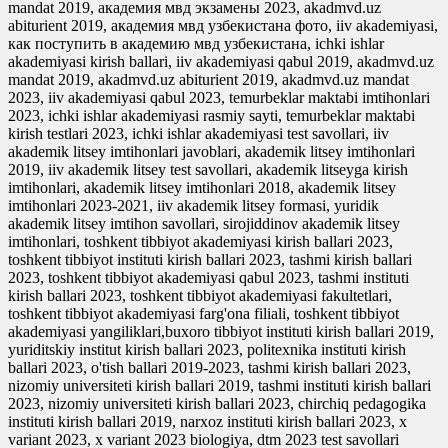
mandat 2019, академия мвд экзамены 2023, akadmvd.uz
abiturient 2019, академия мвд узбекистана фото, iiv akademiyasi,
как поступить в академию мвд узбекистана, ichki ishlar
akademiyasi kirish ballari, iiv akademiyasi qabul 2019, akadmvd.uz
mandat 2019, akadmvd.uz abiturient 2019, akadmvd.uz mandat
2023, iiv akademiyasi qabul 2023, temurbeklar maktabi imtihonlari
2023, ichki ishlar akademiyasi rasmiy sayti, temurbeklar maktabi
kirish testlari 2023, ichki ishlar akademiyasi test savollari, iiv
akademik litsey imtihonlari javoblari, akademik litsey imtihonlari
2019, iiv akademik litsey test savollari, akademik litseyga kirish
imtihonlari, akademik litsey imtihonlari 2018, akademik litsey
imtihonlari 2023-2021, iiv akademik litsey formasi, yuridik
akademik litsey imtihon savollari, sirojiddinov akademik litsey
imtihonlari, toshkent tibbiyot akademiyasi kirish ballari 2023,
toshkent tibbiyot instituti kirish ballari 2023, tashmi kirish ballari
2023, toshkent tibbiyot akademiyasi qabul 2023, tashmi instituti
kirish ballari 2023, toshkent tibbiyot akademiyasi fakultetlari,
toshkent tibbiyot akademiyasi farg'ona filiali, toshkent tibbiyot
akademiyasi yangiliklari,buxoro tibbiyot instituti kirish ballari 2019,
yuriditskiy institut kirish ballari 2023, politexnika instituti kirish
ballari 2023, o'tish ballari 2019-2023, tashmi kirish ballari 2023,
nizomiy universiteti kirish ballari 2019, tashmi instituti kirish ballari
2023, nizomiy universiteti kirish ballari 2023, chirchiq pedagogika
instituti kirish ballari 2019, narxoz instituti kirish ballari 2023, x
variant 2023, x variant 2023 biologiya, dtm 2023 test savollari