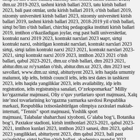
dtm.uz 2019-2023, tashmi kirish ballari 2023, tatu kirish ballari
2023, bali past otmlar, urdu kirish ballari 2019, o'tish ballari 2019,
nizomiy universiteti kirish ballari 2023, nizomiy universiteti kirish
ballari 2019, tashmi kirish ballari 2023, 2018-2019 yil o'tish ballari,
sirtqi bo'lim o'tish ballari, chirchiq pedagogika instituti kirish ballari
2019, imtihon o'tkaziladigan joylar, eng past balli universitetlar,
kontrakt narxi 2019 2023, kontrakt narxlari 2023 март, sirtqi
kontrakt narxi, oshirilgan kontrakt narxlari, kontrakt narxlari 2023
sirtqi, sirtqi talim kontrakt narxi 2023 2021, kontrakt narxlari 2023-
2021, sirtqi kontrakt narxi 2019 2023, imtihon 2023 2021 o'tish
ballari, qabul 2023-2021, dtm.uz o'tish ballari, dtm 2023 2021,
abitur.dtm.uz ro'yxatdan o'tish, abitur.dtm.uz 2023, dtm 2023 test
savollari, www.dtm.uz sirtqi, abituriyent 2023, ielts haqida umumiy
malumot, idp ielts, british council ielts, ielts test dates in tashkent
2023, ielts haqida yangiliklar 2023, ielts availability, idp ielts
registration, ielts registratsiya sanalari, O‘zekspomarkaz" Milliy
ko‘rgazmalar majmuasi, Oliy o‘quv yurtlariaro sport majmuasi, Xalq
iste’mol tovarlarining ko‘rgazma yarmarka savdosi Respublika
markazi, Respublika ixtisoslashtirilgan olimpiya zaxiralari maktab-
internati, "Tennis" sport majmuasi, Yoshlik sport
majmuasi, Talabalar shaharchasi xiyoboni, G‘alaba bog‘i, Botanika
bog‘i, Paxtakor stadioni, kirish imtihonlari 2023-2021, qabul 2023-
2021, imtihon kunlari 2023, imtihon 2023 sanasi, dtm 2023, qabul
2023 yangiliklari, abituriyent 2023, dtm qabul 2023, bali past
yo'nalishlar, sirtqi bo'lim o'tish ballari, akademiya mandat 2023,