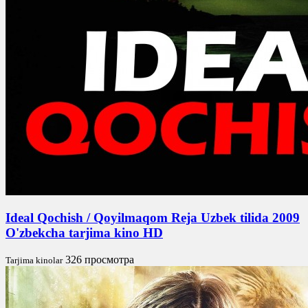
Ideal Qochish / Qoyilmaqom Reja Uzbek tilida 2009
O'zbekcha tarjima kino HD
326 просмотра
Tarjima kinolar