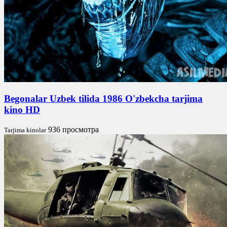
Begonalar Uzbek tilida 1986 O'zbekcha tarjima
kino HD
936 просмотра
Tarjima kinolar