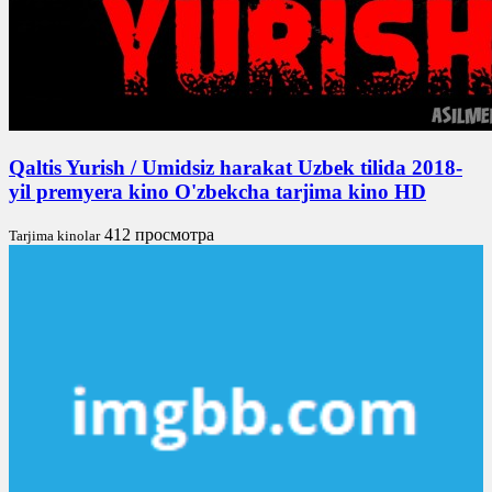
Qaltis Yurish / Umidsiz harakat Uzbek tilida 2018-
yil premyera kino O'zbekcha tarjima kino HD
412 просмотра
Tarjima kinolar