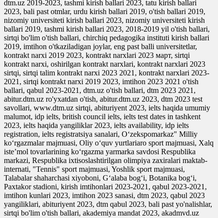
dtm.uz 2019-2023, tashmi kirish ballari 2023, tatu kirish ballari
2023, bali past otmlar, urdu kirish ballari 2019, o'tish ballari 2019,
nizomiy universiteti kirish ballari 2023, nizomiy universiteti kirish
ballari 2019, tashmi kirish ballari 2023, 2018-2019 yil o'tish ballari,
sirtqi bo'lim o'tish ballari, chirchiq pedagogika instituti kirish ballari
2019, imtihon o'tkaziladigan joylar, eng past balli universitetlar,
kontrakt narxi 2019 2023, kontrakt narxlari 2023 март, sirtqi
kontrakt narxi, oshirilgan kontrakt narxlari, kontrakt narxlari 2023
sirtqi, sirtqi talim kontrakt narxi 2023 2021, kontrakt narxlari 2023-
2021, sirtqi kontrakt narxi 2019 2023, imtihon 2023 2021 o'tish
ballari, qabul 2023-2021, dtm.uz o'tish ballari, dtm 2023 2021,
abitur.dtm.uz ro'yxatdan o'tish, abitur.dtm.uz 2023, dtm 2023 test
savollari, www.dtm.uz sirtqi, abituriyent 2023, ielts haqida umumiy
malumot, idp ielts, british council ielts, ielts test dates in tashkent
2023, ielts haqida yangiliklar 2023, ielts availability, idp ielts
registration, ielts registratsiya sanalari, O‘zekspomarkaz" Milliy
ko‘rgazmalar majmuasi, Oliy o‘quv yurtlariaro sport majmuasi, Xalq
iste’mol tovarlarining ko‘rgazma yarmarka savdosi Respublika
markazi, Respublika ixtisoslashtirilgan olimpiya zaxiralari maktab-
internati, "Tennis" sport majmuasi, Yoshlik sport majmuasi,
Talabalar shaharchasi xiyoboni, G‘alaba bog‘i, Botanika bog‘i,
Paxtakor stadioni, kirish imtihonlari 2023-2021, qabul 2023-2021,
imtihon kunlari 2023, imtihon 2023 sanasi, dtm 2023, qabul 2023
yangiliklari, abituriyent 2023, dtm qabul 2023, bali past yo'nalishlar,
sirtqi bo'lim o'tish ballari, akademiya mandat 2023, akadmvd.uz