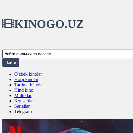
KINOGO.UZ
O'zbek kinolar
Horij kinolar
Tarjima Kinolar
Hind kino
Multiklar
Konsertlar
Seriallar
Telegram