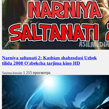
Narniya saltanati 2: Kasbian shahzodasi Uzbek
tilida 2008 O'zbekcha tarjima kino HD
1 215 просмотра
Tarjima kinolar