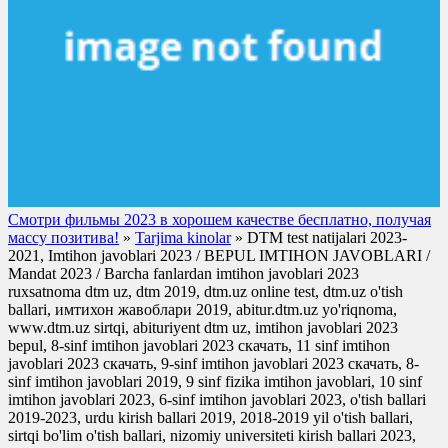
Смотри фильмы 2023 в хорошем качестве бесплатно, получая
массу позитива!
»
Tarjima kinolar
» DTM test natijalari 2023-
2021, Imtihon javoblari 2023 / BEPUL IMTIHON JAVOBLARI /
Mandat 2023 / Barcha fanlardan imtihon javoblari 2023
ruxsatnoma dtm uz, dtm 2019, dtm.uz online test, dtm.uz o'tish
ballari, имтихон жавоблари 2019, abitur.dtm.uz yo'riqnoma,
www.dtm.uz sirtqi, abituriyent dtm uz, imtihon javoblari 2023
bepul, 8-sinf imtihon javoblari 2023 скачать, 11 sinf imtihon
javoblari 2023 скачать, 9-sinf imtihon javoblari 2023 скачать, 8-
sinf imtihon javoblari 2019, 9 sinf fizika imtihon javoblari, 10 sinf
imtihon javoblari 2023, 6-sinf imtihon javoblari 2023, o'tish ballari
2019-2023, urdu kirish ballari 2019, 2018-2019 yil o'tish ballari,
sirtqi bo'lim o'tish ballari, nizomiy universiteti kirish ballari 2023,