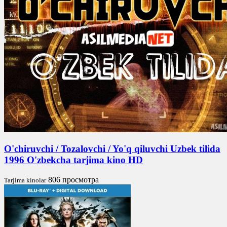
O'chiruvchi / Tozalovchi / Yo'q qiluvchi Uzbek tilida
1996 O'zbekcha tarjima kino HD
806 просмотра
Tarjima kinolar