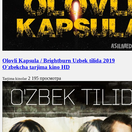
Olovli Kapsula / Brightburn Uzbek tilida 2019
O'zbekcha tarjima kino HD
2 195 просмотра
Tarjima kinolar