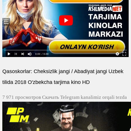
Qasoskorlar: Cheksizlik jangi / Abadiyat jangi Uzbek
tilida 2018 O'zbekcha tarjima kino HD
7 971 просмотров Скачать Telegram kanalimiz orqali tezda
yuklash
0
0
0
0