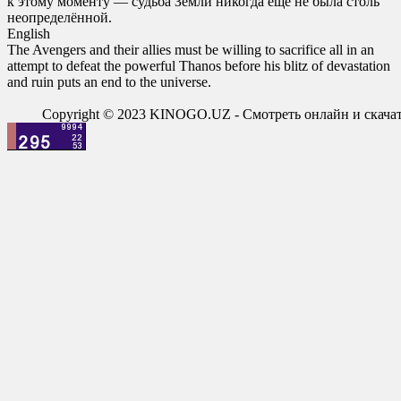
к этому моменту — судьба Земли никогда ещё не была столь
неопределённой.
English
The Avengers and their allies must be willing to sacrifice all in an
attempt to defeat the powerful Thanos before his blitz of devastation
and ruin puts an end to the universe.
Copyright © 2023 KINOGO.UZ - Смотреть онлайн и скач