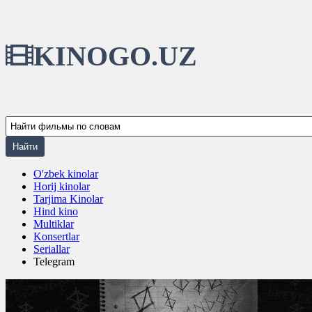
KINOGO.UZ
O'zbek kinolar
Horij kinolar
Tarjima Kinolar
Hind kino
Multiklar
Konsertlar
Seriallar
Telegram