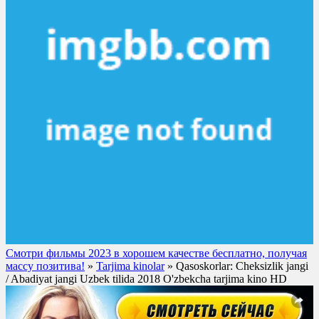
Смотри фильмы 2023 в хорошем качестве бесплатно, получая
массу позитива!
»
Tarjima kinolar
» Qasoskorlar: Cheksizlik jangi
/ Abadiyat jangi Uzbek tilida 2018 O'zbekcha tarjima kino HD