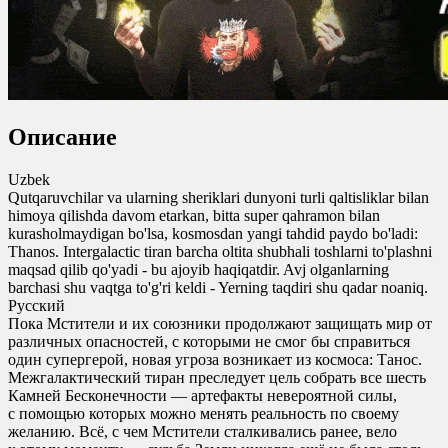
Описание
Uzbek
Qutqaruvchilar va ularning sheriklari dunyoni turli qaltisliklar bilan
himoya qilishda davom etarkan, bitta super qahramon bilan
kurasholmaydigan bo'lsa, kosmosdan yangi tahdid paydo bo'ladi:
Thanos. Intergalactic tiran barcha oltita shubhali toshlarni to'plashni
maqsad qilib qo'yadi - bu ajoyib haqiqatdir. Avj olganlarning
barchasi shu vaqtga to'g'ri keldi - Yerning taqdiri shu qadar noaniq.
Русский
Пока Мстители и их союзники продолжают защищать мир от
различных опасностей, с которыми не смог бы справиться
один супергерой, новая угроза возникает из космоса: Танос.
Межгалактический тиран преследует цель собрать все шесть
Камней Бесконечности — артефакты невероятной силы,
с помощью которых можно менять реальность по своему
желанию. Всё, с чем Мстители сталкивались ранее, вело