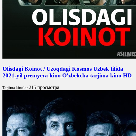
Olisdagi Koinot / Uzoqdagi Kosmos Uzbek tilida
2021-yil premyera kino O'zbekcha tarjima kino HD
215 просмотра
Tarjima kinolar