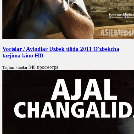
Vorislar / Avlodlar Uzbek tilida 2011 O'zbekcha
tarjima kino HD
348 просмотра
Tarjima kinolar