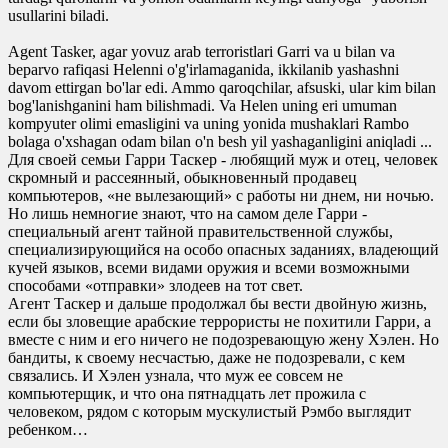
usullarini biladi.
Agent Tasker, agar yovuz arab terroristlari Garri va u bilan va
beparvo rafiqasi Helenni o'g'irlamaganida, ikkilanib yashashni
davom ettirgan bo'lar edi. Ammo qaroqchilar, afsuski, ular kim bilan
bog'lanishganini ham bilishmadi. Va Helen uning eri umuman
kompyuter olimi emasligini va uning yonida mushaklari Rambo
bolaga o'xshagan odam bilan o'n besh yil yashaganligini aniqladi ...
Для своей семьи Гарри Таскер - любящий муж и отец, человек
скромный и рассеянный, обыкновенный продавец
компьютеров, «не вылезающий» с работы ни днем, ни ночью.
Но лишь немногие знают, что на самом деле Гарри -
специальный агент тайной правительственной службы,
специализирующийся на особо опасных заданиях, владеющий
кучей языков, всеми видами оружия и всеми возможными
способами «отправки» злодеев на тот свет.
Агент Таскер и дальше продолжал бы вести двойную жизнь,
если бы зловещие арабские террористы не похитили Гарри, а
вместе с ним и его ничего не подозревающую жену Хэлен. Но
бандиты, к своему несчастью, даже не подозревали, с кем
связались. И Хэлен узнала, что муж ее совсем не
компьютерщик, и что она пятнадцать лет прожила с
человеком, рядом с которым мускулистый Рэмбо выглядит
ребенком…