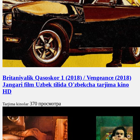
Britaniyalik Qasoskor 1 (2018) / Vengeance (2018)
Jangari film Uzbek tilida O'zbekcha tarjima kino
HD
370 просмотра
Tarjima kinolar