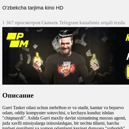
O'zbekcha tarjima kino HD
1 367 просмотров Скачать Telegram kanalimiz orqali tezda
yuklash
0
0
0
0
Описание
Garri Tasker oilasi uchun mehribon er va otadir, kamtar va beparvo
odam, oddiy kompyuter sotuvchisi, u kechayu kunduz ishdan
"chiqmaydi". Aslida Garri maxfiy davlat xizmatining maxsus agenti,
juda xavfli missiyalarga ixtisoslashgan, bir nechta tillarni, barcha
turdagi qurollarni va yomon odamlarni keyingi dunyoga "yuborish"