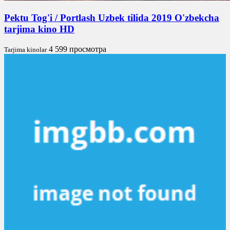
Pektu Tog'i / Portlash Uzbek tilida 2019 O'zbekcha
tarjima kino HD
4 599 просмотра
Tarjima kinolar