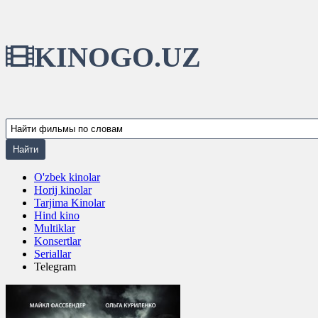
KINOGO.UZ
O'zbek kinolar
Horij kinolar
Tarjima Kinolar
Hind kino
Multiklar
Konsertlar
Seriallar
Telegram