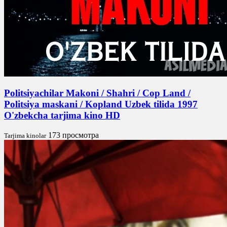
Politsiyachilar Makoni / Shahri / Cop Land /
Politsiya maskani / Kopland Uzbek tilida 1997
O'zbekcha tarjima kino HD
173 просмотра
Tarjima kinolar