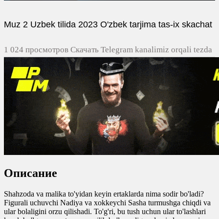
Muz 2 Uzbek tilida 2023 O'zbek tarjima tas-ix skachat
1 024 просмотров Скачать Telegram kanalimiz orqali tezda
yuklash
0
0
0
0
Описание
Shahzoda va malika to'yidan keyin ertaklarda nima sodir bo'ladi?
Figurali uchuvchi Nadiya va xokkeychi Sasha turmushga chiqdi va
ular bolaligini orzu qilishadi. To'g'ri, bu tush uchun ular to'lashlari