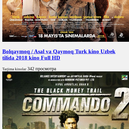
Bolqaymoq / Asal va Qaymoq Turk kino Uzbek
tilida 2018 kino Full HD
342 просмотра
Tarjima kinolar