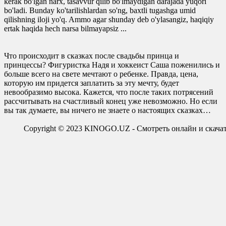
kerak bo'lgan narx, tasavvur qilib bo'lmaydigan darajada yuqori
bo'ladi. Bunday ko'tarilishlardan so'ng, baxtli tugashga umid
qilishning iloji yo'q. Ammo agar shunday deb o'ylasangiz, haqiqiy
ertak haqida hech narsa bilmayapsiz ...
Что происходит в сказках после свадьбы принца и
принцессы? Фигуристка Надя и хоккеист Саша поженились и
больше всего на свете мечтают о ребенке. Правда, цена,
которую им придется заплатить за эту мечту, будет
невообразимо высока. Кажется, что после таких потрясений
рассчитывать на счастливый конец уже невозможно. Но если
вы так думаете, вы ничего не знаете о настоящих сказках…
Copyright © 2023 KINOGO.UZ - Смотреть онлайн и скач