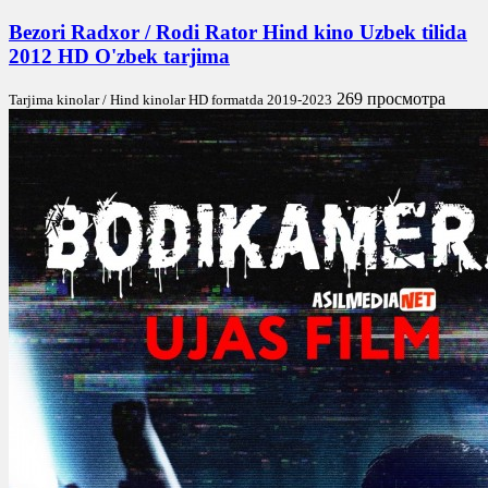
Bezori Radxor / Rodi Rator Hind kino Uzbek tilida
2012 HD O'zbek tarjima
269 просмотра
Tarjima kinolar / Hind kinolar HD formatda 2019-2023