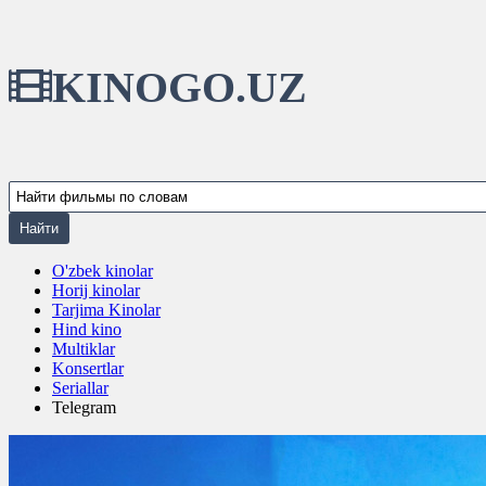
KINOGO.UZ
O'zbek kinolar
Horij kinolar
Tarjima Kinolar
Hind kino
Multiklar
Konsertlar
Seriallar
Telegram