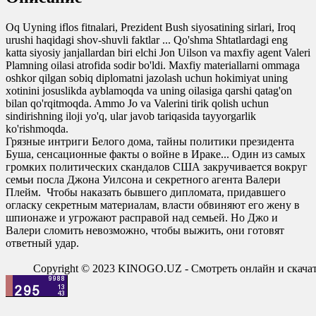
Oq Uyning iflos fitnalari, Prezident Bush siyosatining sirlari, Iroq
urushi haqidagi shov-shuvli faktlar ... Qo'shma Shtatlardagi eng
katta siyosiy janjallardan biri elchi Jon Uilson va maxfiy agent Valeri
Plamning oilasi atrofida sodir bo'ldi. Maxfiy materiallarni ommaga
oshkor qilgan sobiq diplomatni jazolash uchun hokimiyat uning
xotinini josuslikda ayblamoqda va uning oilasiga qarshi qatag'on
bilan qo'rqitmoqda. Ammo Jo va Valerini tirik qolish uchun
sindirishning iloji yo'q, ular javob tariqasida tayyorgarlik
ko'rishmoqda.
Грязные интриги Белого дома, тайны политики президента
Буша, сенсационные факты о войне в Ираке... Один из самых
громких политических скандалов США закручивается вокруг
семьи посла Джона Уилсона и секретного агента Валери
Плейм. Чтобы наказать бывшего дипломата, придавшего
огласку секретным материалам, власти обвиняют его жену в
шпионаже и угрожают расправой над семьей. Но Джо и
Валери сломить невозможно, чтобы выжить, они готовят
ответный удар.
Copyright © 2023 KINOGO.UZ - Смотреть онлайн и скач