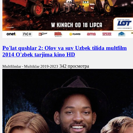
Po'lat qushlar 2: Olov va suv Uzbek tilida multfilm
2014 O'zbek tarjima kino HD
342 просмотра
Multfilmlar - Multiklar 2019-2023