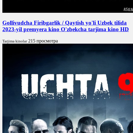
Gollivudcha Firibgarlik / Qaytish yo'li Uzbek tilida
2023-yil premyera kino O'zbekcha tarjima kino HD
215 просмотра
Tarjima kinolar