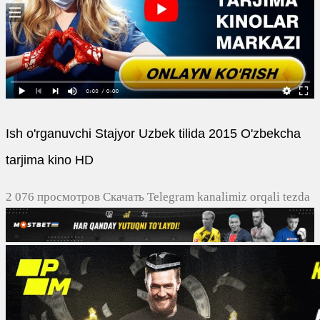
Ish o'rganuvchi Stajyor Uzbek tilida 2015 O'zbekcha
tarjima kino HD
2 076 просмотров Скачать Telegram kanalimiz orqali tezda
yuklash
0
0
0
0