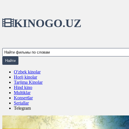
KINOGO.UZ
O'zbek kinolar
Horij kinolar
Tarjima Kinolar
Hind kino
Multiklar
Konsertlar
Seriallar
Telegram