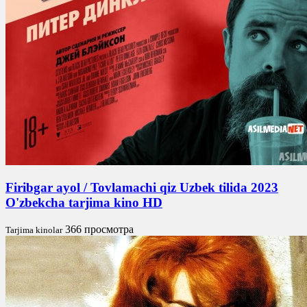
Firibgar ayol / Tovlamachi qiz Uzbek tilida 2023
O'zbekcha tarjima kino HD
366 просмотра
Tarjima kinolar