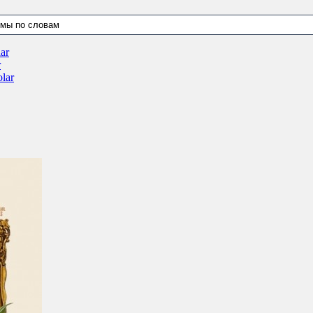
ar
r
lar