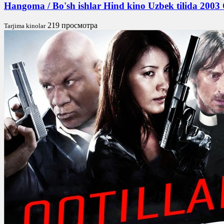
Hangoma / Bo'sh ishlar Hind kino Uzbek tilida 2003
219 просмотра
Tarjima kinolar