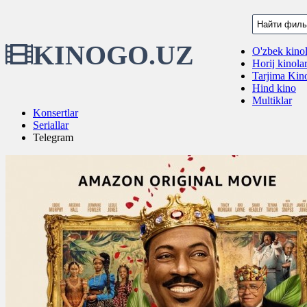
KINOGO.UZ
O'zbek kinol
Horij kinola
Tarjima Kino
Hind kino
Multiklar
Konsertlar
Seriallar
Telegram