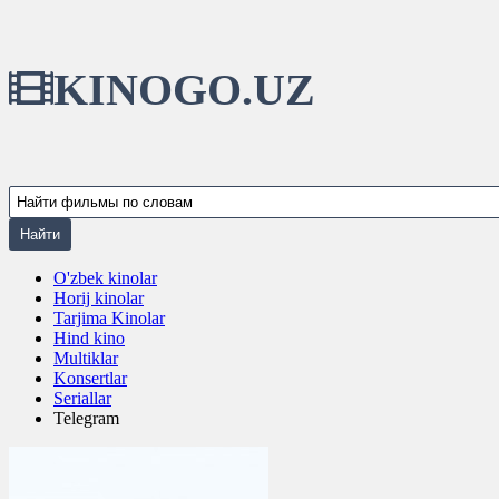
KINOGO.UZ
O'zbek kinolar
Horij kinolar
Tarjima Kinolar
Hind kino
Multiklar
Konsertlar
Seriallar
Telegram