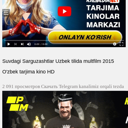
Suvdagi Sarguzashtlar Uzbek tilida multfilm 2015
O'zbek tarjima kino HD
2 091 просмотров Скачать Telegram kanalimiz orqali tezda
yuklash
0
0
0
0