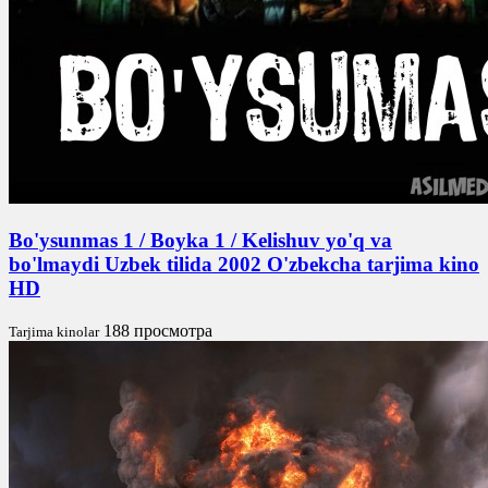
Bo'ysunmas 1 / Boyka 1 / Kelishuv yo'q va
bo'lmaydi Uzbek tilida 2002 O'zbekcha tarjima kino
HD
188 просмотра
Tarjima kinolar