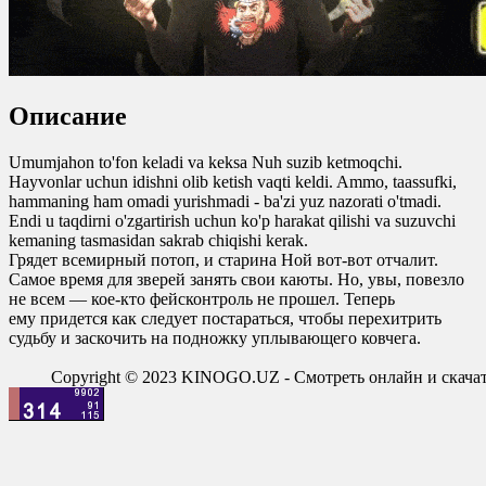
Описание
Umumjahon to'fon keladi va keksa Nuh suzib ketmoqchi.
Hayvonlar uchun idishni olib ketish vaqti keldi. Ammo, taassufki,
hammaning ham omadi yurishmadi - ba'zi yuz nazorati o'tmadi.
Endi u taqdirni o'zgartirish uchun ko'p harakat qilishi va suzuvchi
kemaning tasmasidan sakrab chiqishi kerak.
Грядет всемирный потоп, и старина Ной вот-вот отчалит.
Самое время для зверей занять свои каюты. Но, увы, повезло
не всем — кое-кто фейсконтроль не прошел. Теперь
ему придется как следует постараться, чтобы перехитрить
судьбу и заскочить на подножку уплывающего ковчега.
Copyright © 2023 KINOGO.UZ - Смотреть онлайн и скач