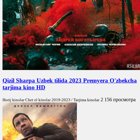
Qizil Sharpa Uzbek tilida 2023 Premyera O'zbekcha
tarjima kino HD
2 156 просмотра
Horij kinolar Chet el kinolar 2019-2023 / Tarjima kinolar