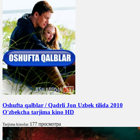
Oshufta qalblar / Qadrli Jon Uzbek tilida 2010
O'zbekcha tarjima kino HD
177 просмотра
Tarjima kinolar